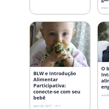
maio 
O 
BLW e Introdução
In
Alimentar
al
Participativa:
en
conecte-se com seu
outub
bebê
abril 26, 2017
1