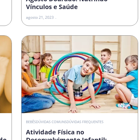
Vínculos e Saúde
agosto 21, 2023
O
BEBÊS
DÚVIDAS COMUNS
DÚVIDAS FREQUENTES
Atividade Física no
do
Desenvolvimento Infantil: