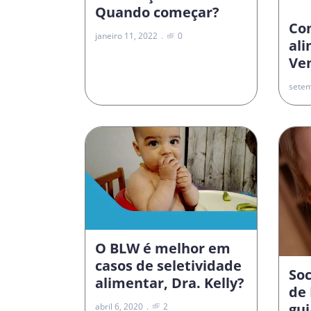
Quando começar?
Co
janeiro 11, 2022
0
al
Vem
setem
O BLW é melhor em
casos de seletividade
Soc
alimentar, Dra. Kelly?
de 
gui
abril 6, 2020
2