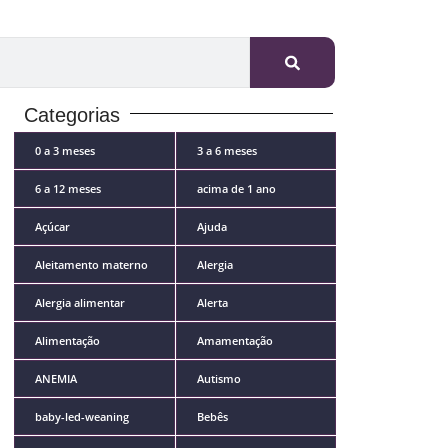
Categorias
0 a 3 meses
3 a 6 meses
6 a 12 meses
acima de 1 ano
Açúcar
Ajuda
Aleitamento materno
Alergia
Alergia alimentar
Alerta
Alimentação
Amamentação
ANEMIA
Autismo
baby-led-weaning
Bebês