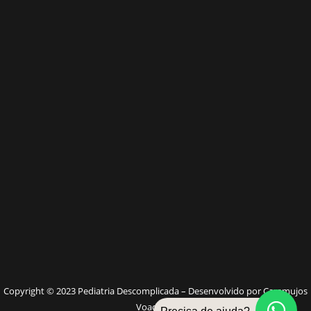
W
Copyright © 2023 Pediatria Descomplicada – Desenvolvido por Caramujos
Voadores