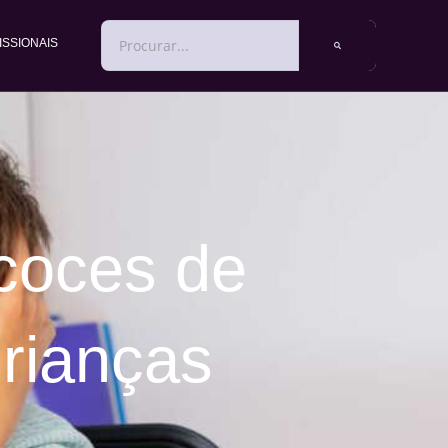
PESQUISAR
ISSIONAIS
ecoces de
rianças