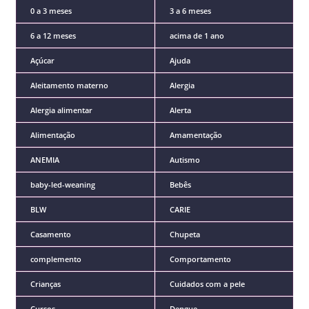
0 a 3 meses
3 a 6 meses
6 a 12 meses
acima de 1 ano
Açúcar
Ajuda
Aleitamento materno
Alergia
Alergia alimentar
Alerta
Alimentação
Amamentação
ANEMIA
Autismo
baby-led-weaning
Bebês
BLW
CARIE
Casamento
Chupeta
complemento
Comportamento
Crianças
Cuidados com a pele
Cursos
Dengue