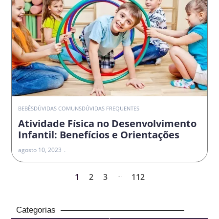
BEBÊS
DÚVIDAS COMUNS
DÚVIDAS FREQUENTES
Atividade Física no Desenvolvimento
Infantil: Benefícios e Orientações
agosto 10, 2023
...
1
2
3
112
Categorias