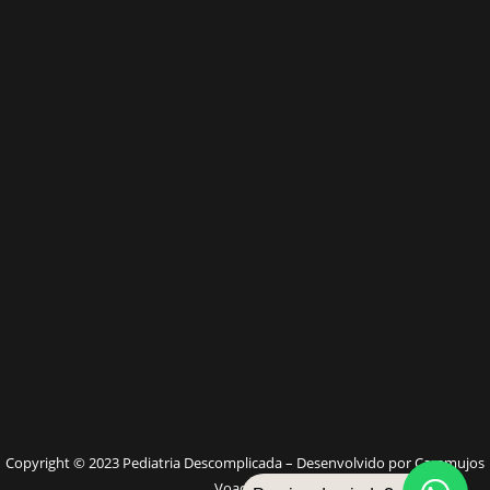
W
Copyright © 2023 Pediatria Descomplicada – Desenvolvido por Caramujos
Voadores