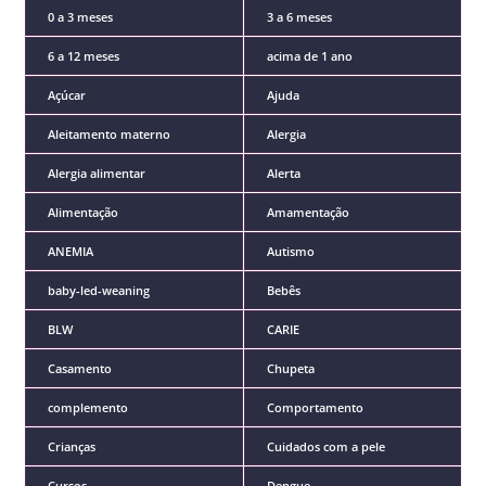
0 a 3 meses
3 a 6 meses
6 a 12 meses
acima de 1 ano
Açúcar
Ajuda
Aleitamento materno
Alergia
Alergia alimentar
Alerta
Alimentação
Amamentação
ANEMIA
Autismo
baby-led-weaning
Bebês
BLW
CARIE
Casamento
Chupeta
complemento
Comportamento
Crianças
Cuidados com a pele
Cursos
Dengue