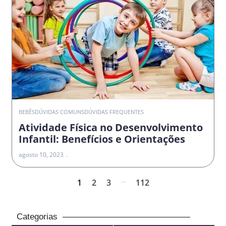
BEBÊS
DÚVIDAS COMUNS
DÚVIDAS FREQUENTES
Atividade Física no Desenvolvimento
Infantil: Benefícios e Orientações
agosto 10, 2023
...
1
2
3
112
Categorias