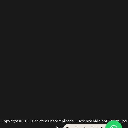
W
Copyright © 2023 Pediatria Descomplicada – Desenvolvido por Caramujos
Voadores