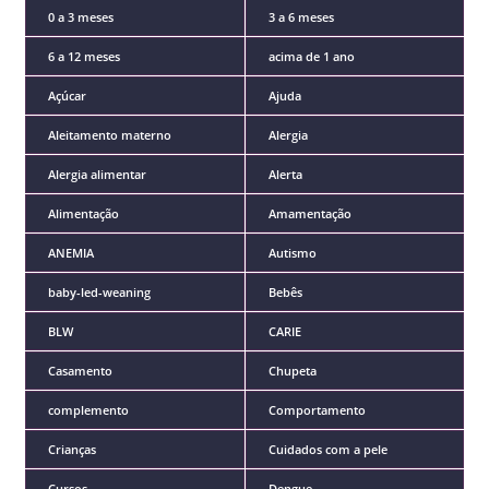
0 a 3 meses
3 a 6 meses
6 a 12 meses
acima de 1 ano
Açúcar
Ajuda
Aleitamento materno
Alergia
Alergia alimentar
Alerta
Alimentação
Amamentação
ANEMIA
Autismo
baby-led-weaning
Bebês
BLW
CARIE
Casamento
Chupeta
complemento
Comportamento
Crianças
Cuidados com a pele
Cursos
Dengue