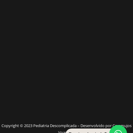
W
Copyright © 2023 Pediatria Descomplicada – Desenvolvido por Caramujos
Voadores