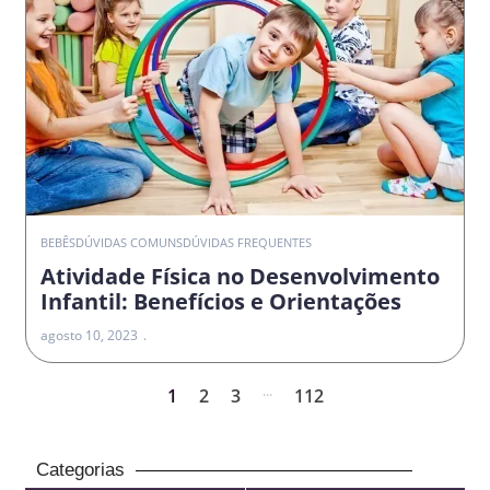
BEBÊS
DÚVIDAS COMUNS
DÚVIDAS FREQUENTES
Atividade Física no Desenvolvimento
Infantil: Benefícios e Orientações
agosto 10, 2023
...
1
2
3
112
Categorias