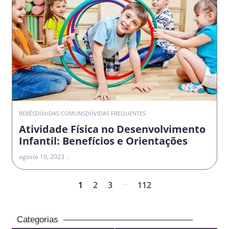
BEBÊS
DÚVIDAS COMUNS
DÚVIDAS FREQUENTES
Atividade Física no Desenvolvimento
Infantil: Benefícios e Orientações
agosto 10, 2023
...
1
2
3
112
Categorias