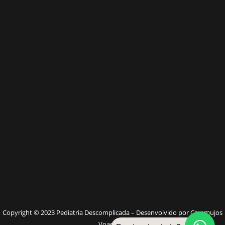
W
Copyright © 2023 Pediatria Descomplicada – Desenvolvido por Caramujos
Voadores