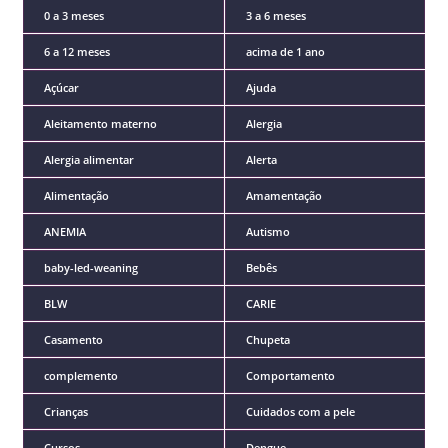
0 a 3 meses
3 a 6 meses
6 a 12 meses
acima de 1 ano
Açúcar
Ajuda
Aleitamento materno
Alergia
Alergia alimentar
Alerta
Alimentação
Amamentação
ANEMIA
Autismo
baby-led-weaning
Bebês
BLW
CARIE
Casamento
Chupeta
complemento
Comportamento
Crianças
Cuidados com a pele
Cursos
Dengue