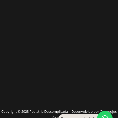
W
Copyright © 2023 Pediatria Descomplicada – Desenvolvido por Caramujos
Voadores