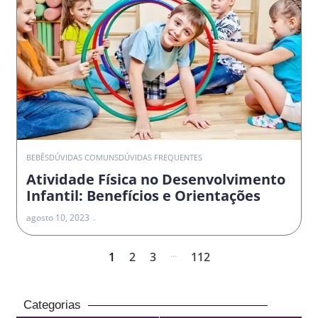
BEBÊS
DÚVIDAS COMUNS
DÚVIDAS FREQUENTES
Atividade Física no Desenvolvimento
Infantil: Benefícios e Orientações
agosto 10, 2023
...
1
2
3
112
Categorias