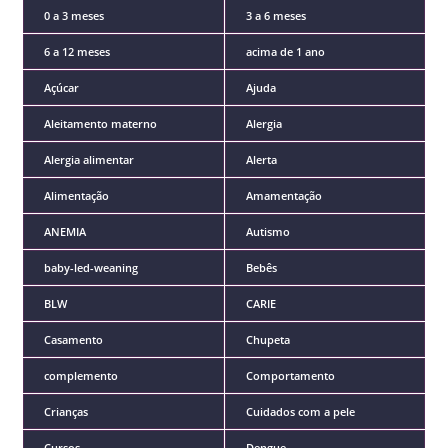
0 a 3 meses
3 a 6 meses
6 a 12 meses
acima de 1 ano
Açúcar
Ajuda
Aleitamento materno
Alergia
Alergia alimentar
Alerta
Alimentação
Amamentação
ANEMIA
Autismo
baby-led-weaning
Bebês
BLW
CARIE
Casamento
Chupeta
complemento
Comportamento
Crianças
Cuidados com a pele
Cursos
Dengue