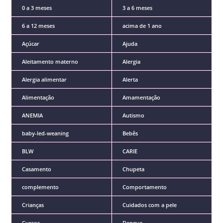
0 a 3 meses
3 a 6 meses
6 a 12 meses
acima de 1 ano
Açúcar
Ajuda
Aleitamento materno
Alergia
Alergia alimentar
Alerta
Alimentação
Amamentação
ANEMIA
Autismo
baby-led-weaning
Bebês
BLW
CARIE
Casamento
Chupeta
complemento
Comportamento
Crianças
Cuidados com a pele
Cursos
Dengue