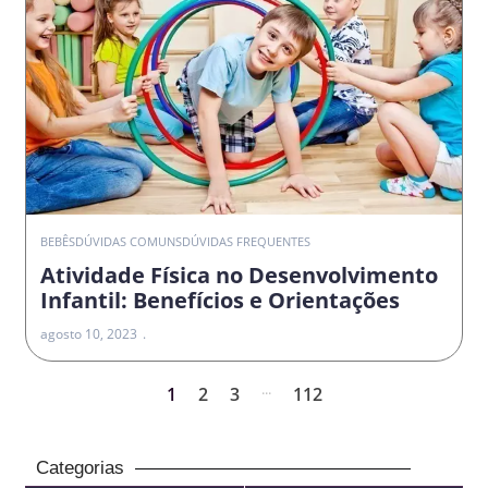
BEBÊS
DÚVIDAS COMUNS
DÚVIDAS FREQUENTES
Atividade Física no Desenvolvimento
Infantil: Benefícios e Orientações
agosto 10, 2023
...
1
2
3
112
Categorias