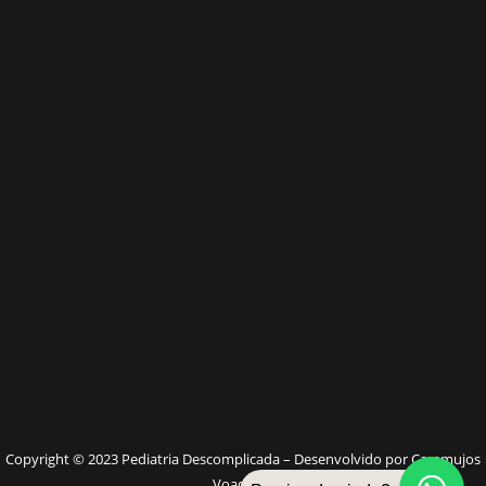
W
Copyright © 2023 Pediatria Descomplicada – Desenvolvido por Caramujos
Voadores