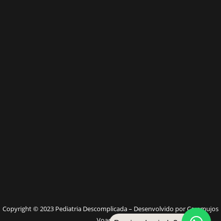
W
Copyright © 2023 Pediatria Descomplicada – Desenvolvido por Caramujos
Voadores