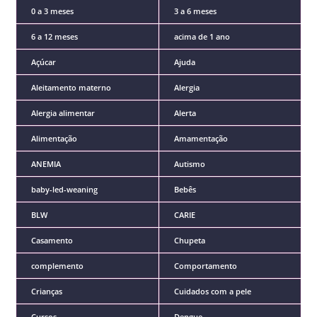
0 a 3 meses
3 a 6 meses
6 a 12 meses
acima de 1 ano
Açúcar
Ajuda
Aleitamento materno
Alergia
Alergia alimentar
Alerta
Alimentação
Amamentação
ANEMIA
Autismo
baby-led-weaning
Bebês
BLW
CARIE
Casamento
Chupeta
complemento
Comportamento
Crianças
Cuidados com a pele
Cursos
Dengue