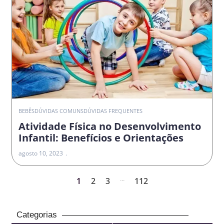
BEBÊS
DÚVIDAS COMUNS
DÚVIDAS FREQUENTES
Atividade Física no Desenvolvimento
Infantil: Benefícios e Orientações
agosto 10, 2023
...
1
2
3
112
Categorias