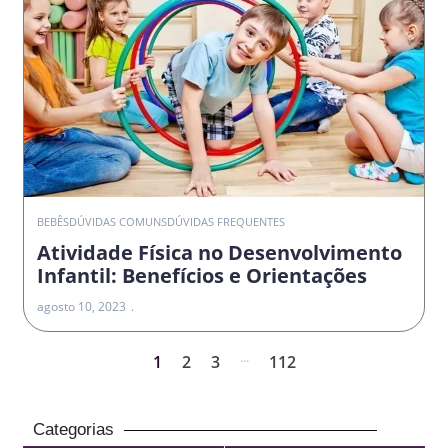
BEBÊS
DÚVIDAS COMUNS
DÚVIDAS FREQUENTES
Atividade Física no Desenvolvimento
Infantil: Benefícios e Orientações
agosto 10, 2023
...
1
2
3
112
Categorias