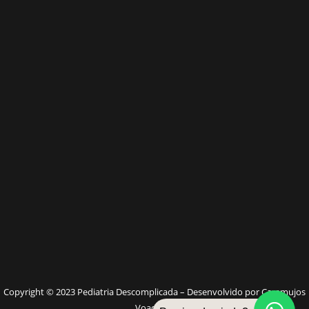
W
Copyright © 2023 Pediatria Descomplicada – Desenvolvido por Caramujos
Voadores