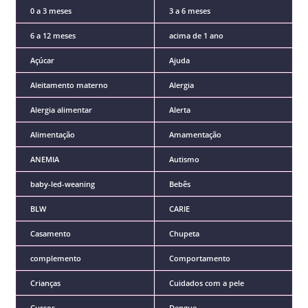
0 a 3 meses
3 a 6 meses
6 a 12 meses
acima de 1 ano
Açúcar
Ajuda
Aleitamento materno
Alergia
Alergia alimentar
Alerta
Alimentação
Amamentação
ANEMIA
Autismo
baby-led-weaning
Bebês
BLW
CARIE
Casamento
Chupeta
complemento
Comportamento
Crianças
Cuidados com a pele
Cursos
Dengue