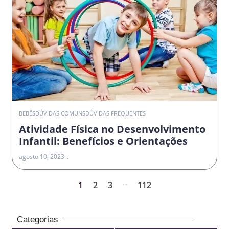
BEBÊS
DÚVIDAS COMUNS
DÚVIDAS FREQUENTES
Atividade Física no Desenvolvimento
Infantil: Benefícios e Orientações
agosto 10, 2023
...
1
2
3
112
Categorias