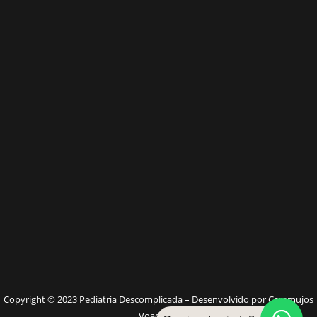
W
Copyright © 2023 Pediatria Descomplicada – Desenvolvido por Caramujos
Voadores