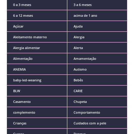
0 a 3 meses
3 a 6 meses
6 a 12 meses
acima de 1 ano
Açúcar
Ajuda
Aleitamento materno
Alergia
Alergia alimentar
Alerta
Alimentação
Amamentação
ANEMIA
Autismo
baby-led-weaning
Bebês
BLW
CARIE
Casamento
Chupeta
complemento
Comportamento
Crianças
Cuidados com a pele
Cursos
Dengue