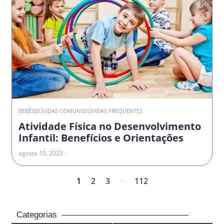
BEBÊS
DÚVIDAS COMUNS
DÚVIDAS FREQUENTES
Atividade Física no Desenvolvimento
Infantil: Benefícios e Orientações
agosto 10, 2023
...
1
2
3
112
Categorias