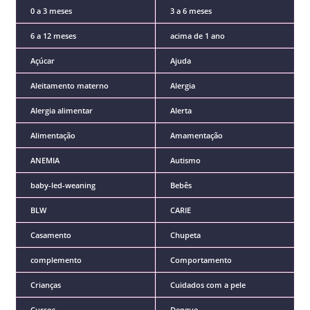
0 a 3 meses
3 a 6 meses
6 a 12 meses
acima de 1 ano
Açúcar
Ajuda
Aleitamento materno
Alergia
Alergia alimentar
Alerta
Alimentação
Amamentação
ANEMIA
Autismo
baby-led-weaning
Bebês
BLW
CARIE
Casamento
Chupeta
complemento
Comportamento
Crianças
Cuidados com a pele
Cursos
Dengue