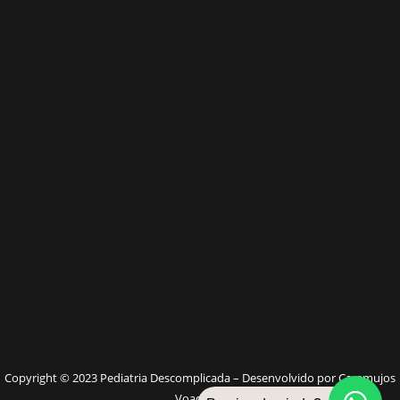
W
Copyright © 2023 Pediatria Descomplicada – Desenvolvido por Caramujos
Voadores