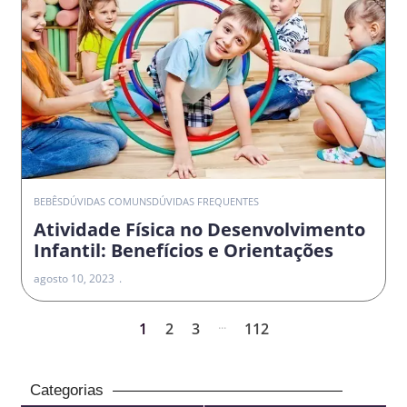
BEBÊS
DÚVIDAS COMUNS
DÚVIDAS FREQUENTES
Atividade Física no Desenvolvimento
Infantil: Benefícios e Orientações
agosto 10, 2023
...
1
2
3
112
Categorias