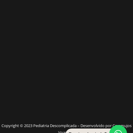
W
Copyright © 2023 Pediatria Descomplicada – Desenvolvido por Caramujos
Voadores