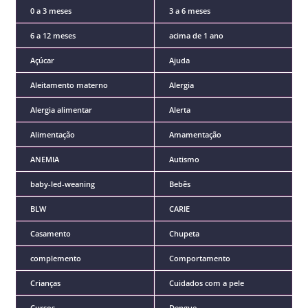
0 a 3 meses
3 a 6 meses
6 a 12 meses
acima de 1 ano
Açúcar
Ajuda
Aleitamento materno
Alergia
Alergia alimentar
Alerta
Alimentação
Amamentação
ANEMIA
Autismo
baby-led-weaning
Bebês
BLW
CARIE
Casamento
Chupeta
complemento
Comportamento
Crianças
Cuidados com a pele
Cursos
Dengue