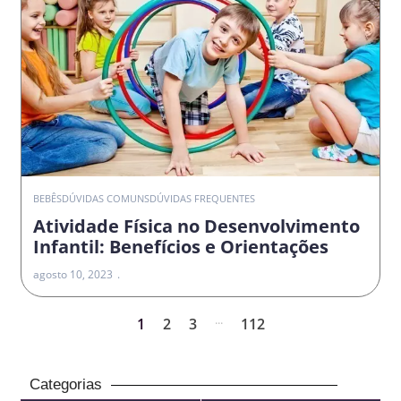
BEBÊS
DÚVIDAS COMUNS
DÚVIDAS FREQUENTES
Atividade Física no Desenvolvimento
Infantil: Benefícios e Orientações
agosto 10, 2023
...
1
2
3
112
Categorias