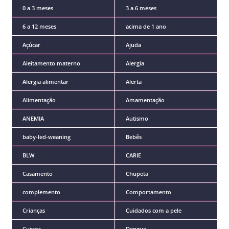
0 a 3 meses
3 a 6 meses
6 a 12 meses
acima de 1 ano
Açúcar
Ajuda
Aleitamento materno
Alergia
Alergia alimentar
Alerta
Alimentação
Amamentação
ANEMIA
Autismo
baby-led-weaning
Bebês
BLW
CARIE
Casamento
Chupeta
complemento
Comportamento
Crianças
Cuidados com a pele
Cursos
Dengue