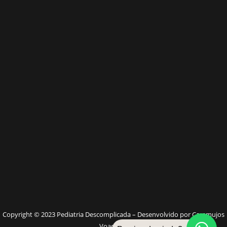
W
Copyright © 2023 Pediatria Descomplicada – Desenvolvido por Caramujos
Voadores