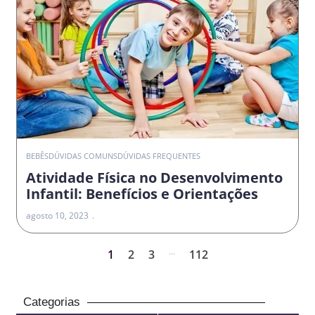
BEBÊS
DÚVIDAS COMUNS
DÚVIDAS FREQUENTES
Atividade Física no Desenvolvimento
Infantil: Benefícios e Orientações
agosto 10, 2023
...
1
2
3
112
Categorias