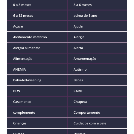
0 a 3 meses
3 a 6 meses
6 a 12 meses
acima de 1 ano
Açúcar
Ajuda
Aleitamento materno
Alergia
Alergia alimentar
Alerta
Alimentação
Amamentação
ANEMIA
Autismo
baby-led-weaning
Bebês
BLW
CARIE
Casamento
Chupeta
complemento
Comportamento
Crianças
Cuidados com a pele
Cursos
Dengue