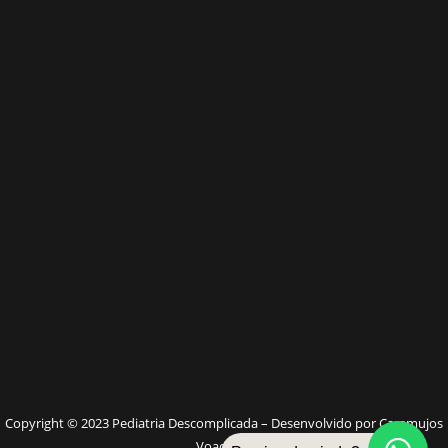
W
Copyright © 2023 Pediatria Descomplicada – Desenvolvido por Caramujos
Voadores