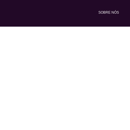
Ir
para
SOBRE NÓS
o
conteúdo