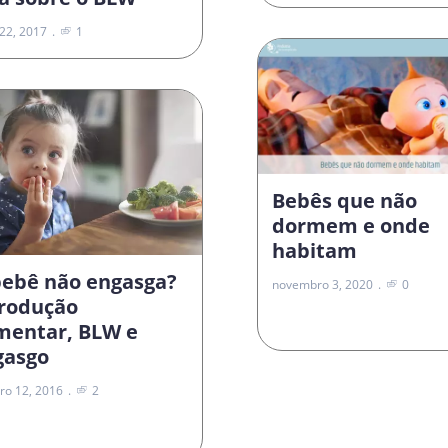
22, 2017
1
Bebês que não
dormem e onde
habitam
bebê não engasga?
novembro 3, 2020
0
trodução
imentar, BLW e
gasgo
ro 12, 2016
2