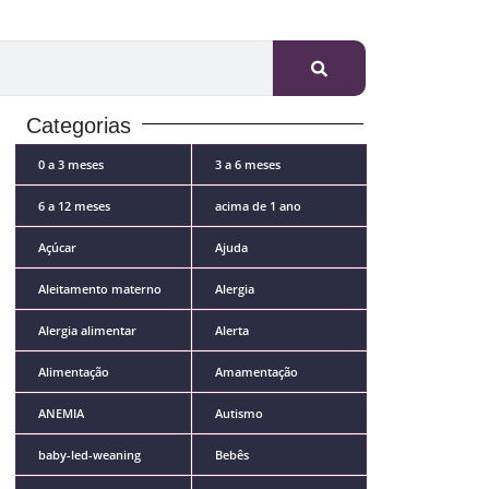
Categorias
0 a 3 meses
3 a 6 meses
6 a 12 meses
acima de 1 ano
Açúcar
Ajuda
Aleitamento materno
Alergia
Alergia alimentar
Alerta
Alimentação
Amamentação
ANEMIA
Autismo
baby-led-weaning
Bebês