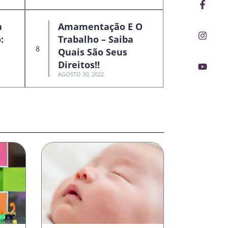
Faceb
Insta
Youtu
f
a
Amamentação E O
:
Trabalho – Saiba
Quais São Seus
Direitos!!
AGOSTO 30, 2022