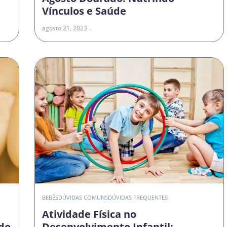
Vínculos e Saúde
agosto 21, 2023
O
BEBÊS
DÚVIDAS COMUNS
DÚVIDAS FREQUENTES
Atividade Física no
do
Desenvolvimento Infantil: