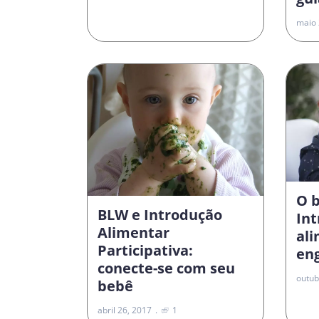
maio 
O 
BLW e Introdução
In
Alimentar
al
Participativa:
en
conecte-se com seu
outub
bebê
abril 26, 2017
1