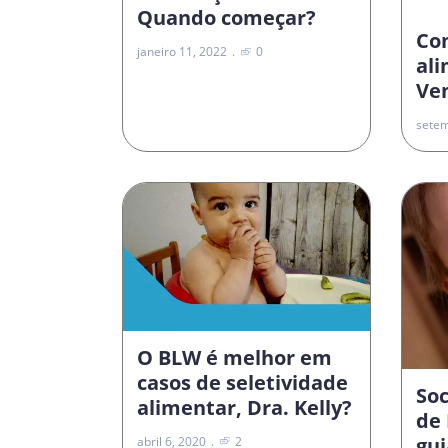
Quando começar?
Co
janeiro 11, 2022
0
al
Vem
setem
O BLW é melhor em
casos de seletividade
Soc
alimentar, Dra. Kelly?
de 
gui
abril 6, 2020
2