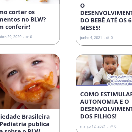
O
mo cortar os
DESENVOLVIMEN
imentos no BLW?
DO BEBÊ ATÉ OS 6
 conferir!
MESES!
bro 29, 2020
0
junho 4, 2021
0
COMO ESTIMULA
AUTONOMIA E O
DESENVOLVIMEN
DOS FILHOS!
iedade Brasileira
Pediatria publica
março 12, 2021
0
a sobre o BLW