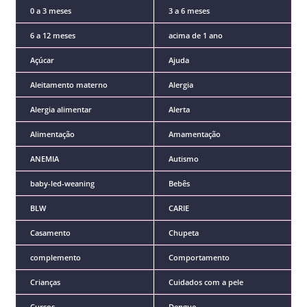
0 a 3 meses
3 a 6 meses
6 a 12 meses
acima de 1 ano
Açúcar
Ajuda
Aleitamento materno
Alergia
Alergia alimentar
Alerta
Alimentação
Amamentação
ANEMIA
Autismo
baby-led-weaning
Bebês
BLW
CARIE
Casamento
Chupeta
complemento
Comportamento
Crianças
Cuidados com a pele
Cursos
Dengue