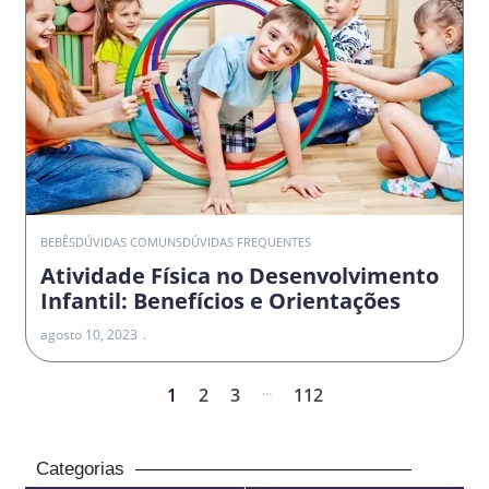
BEBÊS
DÚVIDAS COMUNS
DÚVIDAS FREQUENTES
Atividade Física no Desenvolvimento
Infantil: Benefícios e Orientações
agosto 10, 2023
...
1
2
3
112
Categorias