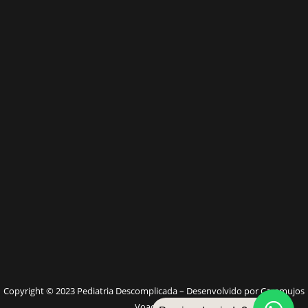
W
Copyright © 2023 Pediatria Descomplicada – Desenvolvido por Caramujos
Voadores