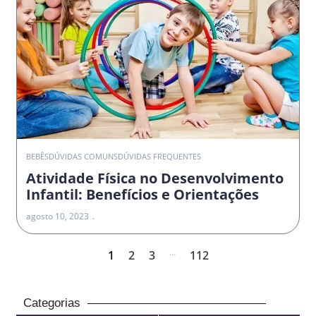
BEBÊS
DÚVIDAS COMUNS
DÚVIDAS FREQUENTES
Atividade Física no Desenvolvimento
Infantil: Benefícios e Orientações
agosto 10, 2023
...
1
2
3
112
Categorias