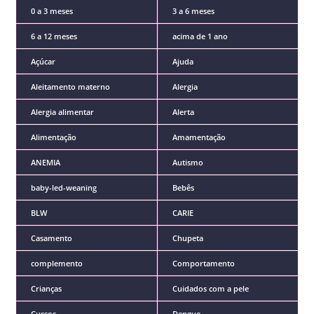
0 a 3 meses
3 a 6 meses
6 a 12 meses
acima de 1 ano
Açúcar
Ajuda
Aleitamento materno
Alergia
Alergia alimentar
Alerta
Alimentação
Amamentação
ANEMIA
Autismo
baby-led-weaning
Bebês
BLW
CARIE
Casamento
Chupeta
complemento
Comportamento
Crianças
Cuidados com a pele
Cursos
Dengue