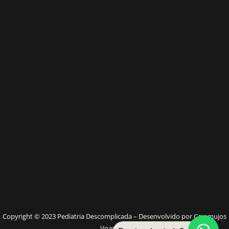
W
Copyright © 2023 Pediatria Descomplicada – Desenvolvido por Caramujos
Voadores