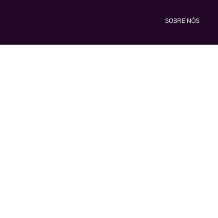
Ir
para
SOBRE NÓS
o
conteúdo