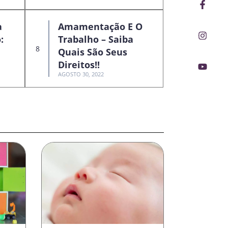
Faceb
Insta
Youtu
f
a
Amamentação E O
:
Trabalho – Saiba
Quais São Seus
Direitos!!
AGOSTO 30, 2022