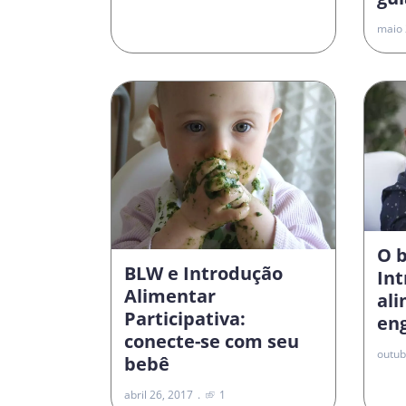
maio 
O 
BLW e Introdução
In
Alimentar
al
Participativa:
en
conecte-se com seu
outub
bebê
abril 26, 2017
1