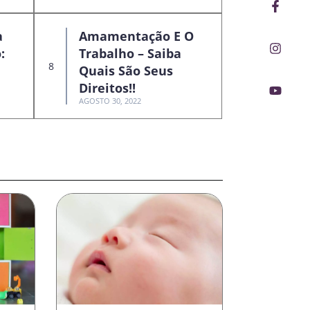
Faceb
Insta
Youtu
f
a
Amamentação E O
:
Trabalho – Saiba
Quais São Seus
Direitos!!
AGOSTO 30, 2022