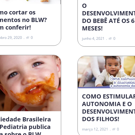
O
mo cortar os
DESENVOLVIMEN
imentos no BLW?
DO BEBÊ ATÉ OS 6
 conferir!
MESES!
bro 29, 2020
0
junho 4, 2021
0
COMO ESTIMULA
AUTONOMIA E O
DESENVOLVIMEN
DOS FILHOS!
iedade Brasileira
Pediatria publica
março 12, 2021
0
a sobre o BLW