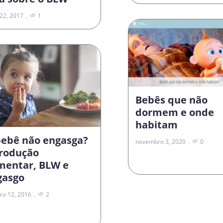
22, 2017
1
Bebês que não
dormem e onde
habitam
bebê não engasga?
novembro 3, 2020
0
trodução
imentar, BLW e
gasgo
ro 12, 2016
2