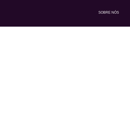
Ir
para
SOBRE NÓS
o
conteúdo