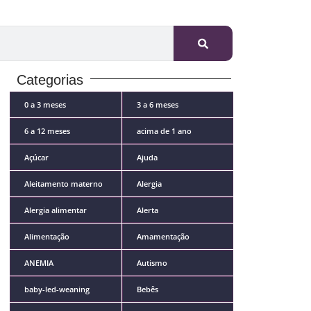
Categorias
0 a 3 meses
3 a 6 meses
6 a 12 meses
acima de 1 ano
Açúcar
Ajuda
Aleitamento materno
Alergia
Alergia alimentar
Alerta
Alimentação
Amamentação
ANEMIA
Autismo
baby-led-weaning
Bebês