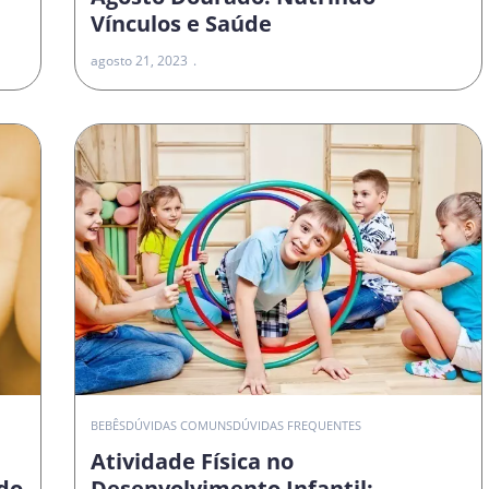
Vínculos e Saúde
agosto 21, 2023
O
BEBÊS
DÚVIDAS COMUNS
DÚVIDAS FREQUENTES
Atividade Física no
do
Desenvolvimento Infantil: