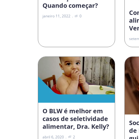
Quando começar?
Co
janeiro 11, 2022
0
al
Vem
setem
O BLW é melhor em
casos de seletividade
Soc
alimentar, Dra. Kelly?
de 
gui
abril 6, 2020
2