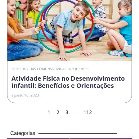
BEBÊS
DÚVIDAS COMUNS
DÚVIDAS FREQUENTES
Atividade Física no Desenvolvimento
Infantil: Benefícios e Orientações
agosto 10, 2023
...
1
2
3
112
Categorias