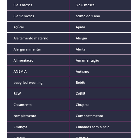
0 a 3 meses
3 a 6 meses
6 a 12 meses
acima de 1 ano
Açúcar
Ajuda
Aleitamento materno
Alergia
Alergia alimentar
Alerta
Alimentação
Amamentação
ANEMIA
Autismo
baby-led-weaning
Bebês
BLW
CARIE
Casamento
Chupeta
complemento
Comportamento
Crianças
Cuidados com a pele
Cursos
Dengue