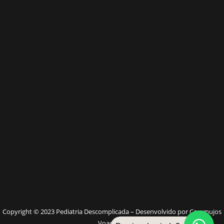
W
Copyright © 2023 Pediatria Descomplicada – Desenvolvido por Caramujos
Voadores