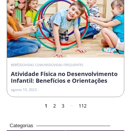
BEBÊS
DÚVIDAS COMUNS
DÚVIDAS FREQUENTES
Atividade Física no Desenvolvimento
Infantil: Benefícios e Orientações
agosto 10, 2023
...
1
2
3
112
Categorias