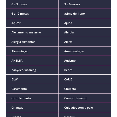
0 a 3 meses
3 a 6 meses
6 a 12 meses
acima de 1 ano
Açúcar
Ajuda
Aleitamento materno
Alergia
Alergia alimentar
Alerta
Alimentação
Amamentação
ANEMIA
Autismo
baby-led-weaning
Bebês
BLW
CARIE
Casamento
Chupeta
complemento
Comportamento
Crianças
Cuidados com a pele
Cursos
Dengue