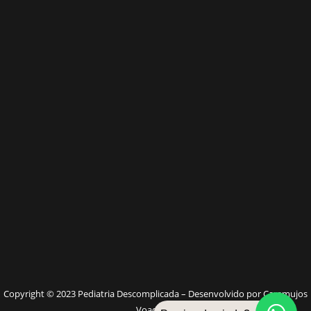
W
Copyright © 2023 Pediatria Descomplicada – Desenvolvido por Caramujos
Voadores