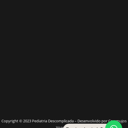
W
Copyright © 2023 Pediatria Descomplicada – Desenvolvido por Caramujos
Voadores