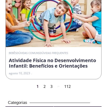
BEBÊS
DÚVIDAS COMUNS
DÚVIDAS FREQUENTES
Atividade Física no Desenvolvimento
Infantil: Benefícios e Orientações
agosto 10, 2023
...
1
2
3
112
Categorias