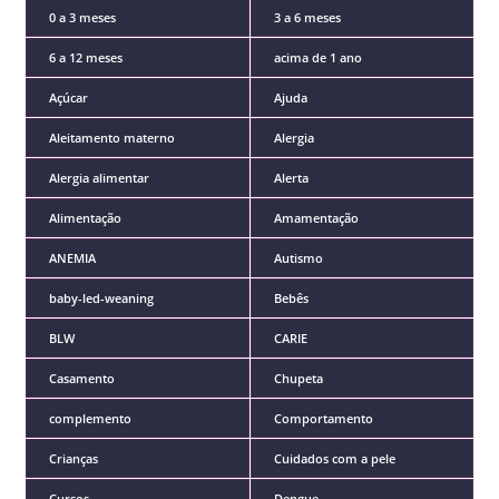
0 a 3 meses
3 a 6 meses
6 a 12 meses
acima de 1 ano
Açúcar
Ajuda
Aleitamento materno
Alergia
Alergia alimentar
Alerta
Alimentação
Amamentação
ANEMIA
Autismo
baby-led-weaning
Bebês
BLW
CARIE
Casamento
Chupeta
complemento
Comportamento
Crianças
Cuidados com a pele
Cursos
Dengue