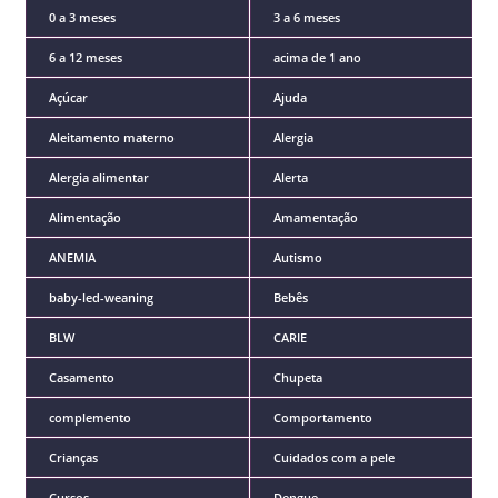
0 a 3 meses
3 a 6 meses
6 a 12 meses
acima de 1 ano
Açúcar
Ajuda
Aleitamento materno
Alergia
Alergia alimentar
Alerta
Alimentação
Amamentação
ANEMIA
Autismo
baby-led-weaning
Bebês
BLW
CARIE
Casamento
Chupeta
complemento
Comportamento
Crianças
Cuidados com a pele
Cursos
Dengue