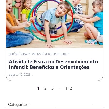
BEBÊS
DÚVIDAS COMUNS
DÚVIDAS FREQUENTES
Atividade Física no Desenvolvimento
Infantil: Benefícios e Orientações
agosto 10, 2023
...
1
2
3
112
Categorias