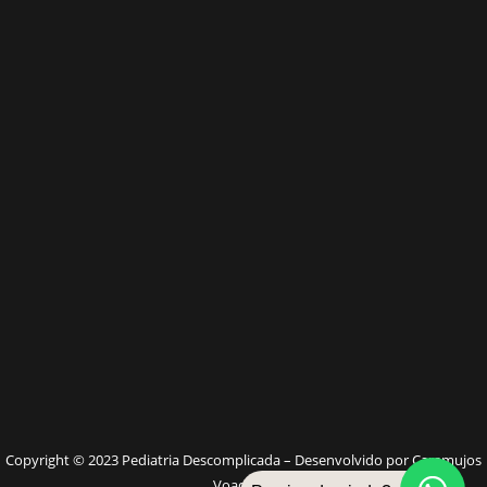
W
Copyright © 2023 Pediatria Descomplicada – Desenvolvido por Caramujos
Voadores