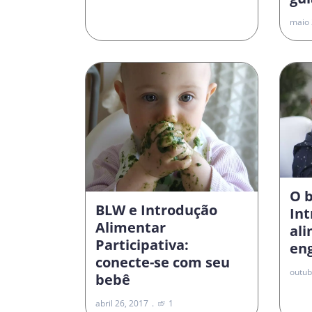
maio 
O 
BLW e Introdução
In
Alimentar
al
Participativa:
en
conecte-se com seu
outub
bebê
abril 26, 2017
1