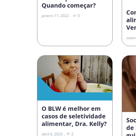
Quando começar?
Co
janeiro 11, 2022
0
al
Vem
setem
O BLW é melhor em
casos de seletividade
Soc
alimentar, Dra. Kelly?
de 
gui
abril 6, 2020
2