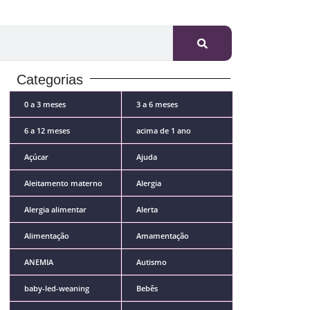
Categorias
0 a 3 meses
3 a 6 meses
6 a 12 meses
acima de 1 ano
Açúcar
Ajuda
Aleitamento materno
Alergia
Alergia alimentar
Alerta
Alimentação
Amamentação
ANEMIA
Autismo
baby-led-weaning
Bebês