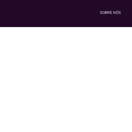
Ir
para
SOBRE NÓS
o
conteúdo