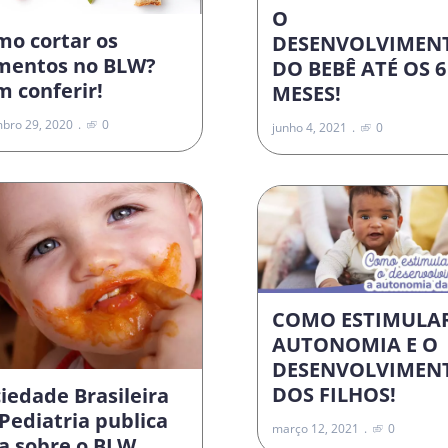
O
mo cortar os
DESENVOLVIMEN
imentos no BLW?
DO BEBÊ ATÉ OS 6
 conferir!
MESES!
bro 29, 2020
0
junho 4, 2021
0
COMO ESTIMULA
AUTONOMIA E O
DESENVOLVIMEN
DOS FILHOS!
iedade Brasileira
Pediatria publica
março 12, 2021
0
a sobre o BLW