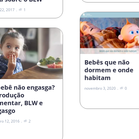
22, 2017
1
Bebês que não
dormem e onde
habitam
bebê não engasga?
novembro 3, 2020
0
trodução
imentar, BLW e
gasgo
ro 12, 2016
2