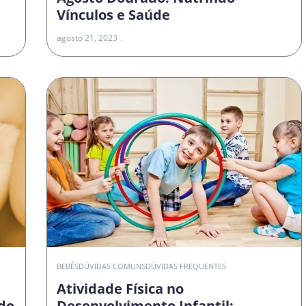
Vínculos e Saúde
agosto 21, 2023
O
BEBÊS
DÚVIDAS COMUNS
DÚVIDAS FREQUENTES
Atividade Física no
do
Desenvolvimento Infantil: