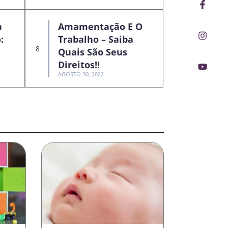
Faceb
Insta
Youtu
f
a
Amamentação E O
:
Trabalho – Saiba
Quais São Seus
Direitos!!
AGOSTO 30, 2022