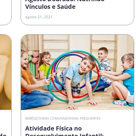
Vínculos e Saúde
agosto 21, 2023
O
BEBÊS
DÚVIDAS COMUNS
DÚVIDAS FREQUENTES
Atividade Física no
do
Desenvolvimento Infantil: