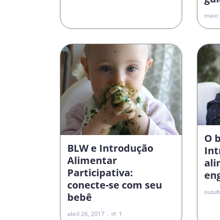
maio 
O 
BLW e Introdução
In
Alimentar
al
Participativa:
en
conecte-se com seu
outub
bebê
abril 26, 2017
1