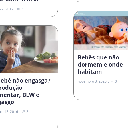
22, 2017
1
Bebês que não
dormem e onde
habitam
bebê não engasga?
novembro 3, 2020
0
trodução
imentar, BLW e
gasgo
ro 12, 2016
2