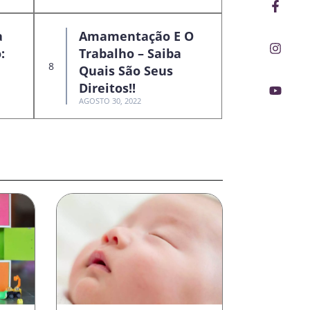
Faceb
Insta
Youtu
f
a
Amamentação E O
:
Trabalho – Saiba
Quais São Seus
Direitos!!
AGOSTO 30, 2022