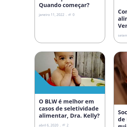
Quando começar?
Co
janeiro 11, 2022
0
al
Vem
setem
O BLW é melhor em
casos de seletividade
Soc
alimentar, Dra. Kelly?
de 
gui
abril 6, 2020
2