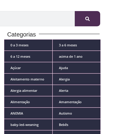
Categorias
0 a 3 meses
3 a 6 meses
6 a 12 meses
acima de 1 ano
Açúcar
Ajuda
Aleitamento materno
Alergia
Alergia alimentar
Alerta
Alimentação
Amamentação
ANEMIA
Autismo
baby-led-weaning
Bebês