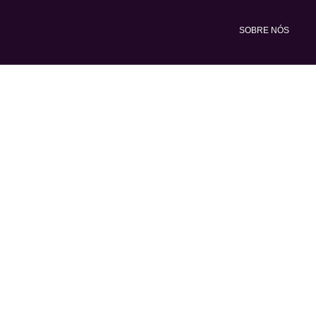
Ir
para
SOBRE NÓS
o
conteúdo