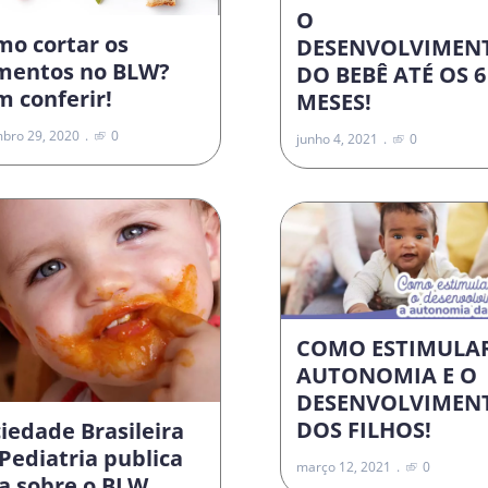
O
mo cortar os
DESENVOLVIMEN
imentos no BLW?
DO BEBÊ ATÉ OS 6
 conferir!
MESES!
bro 29, 2020
0
junho 4, 2021
0
COMO ESTIMULA
AUTONOMIA E O
DESENVOLVIMEN
DOS FILHOS!
iedade Brasileira
Pediatria publica
março 12, 2021
0
a sobre o BLW