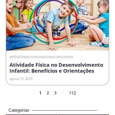
BEBÊS
DÚVIDAS COMUNS
DÚVIDAS FREQUENTES
Atividade Física no Desenvolvimento
Infantil: Benefícios e Orientações
agosto 10, 2023
...
1
2
3
112
Categorias