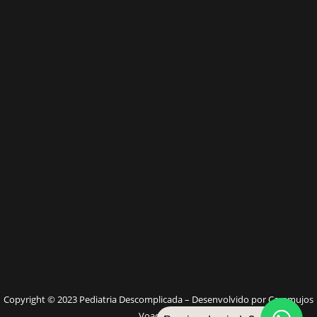
W
Copyright © 2023 Pediatria Descomplicada – Desenvolvido por Caramujos
Voadores