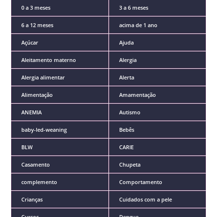
0 a 3 meses
3 a 6 meses
6 a 12 meses
acima de 1 ano
Açúcar
Ajuda
Aleitamento materno
Alergia
Alergia alimentar
Alerta
Alimentação
Amamentação
ANEMIA
Autismo
baby-led-weaning
Bebês
BLW
CARIE
Casamento
Chupeta
complemento
Comportamento
Crianças
Cuidados com a pele
Cursos
Dengue