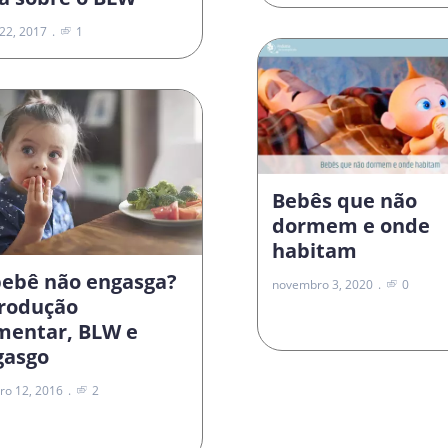
22, 2017
1
Bebês que não
dormem e onde
habitam
bebê não engasga?
novembro 3, 2020
0
trodução
imentar, BLW e
gasgo
ro 12, 2016
2