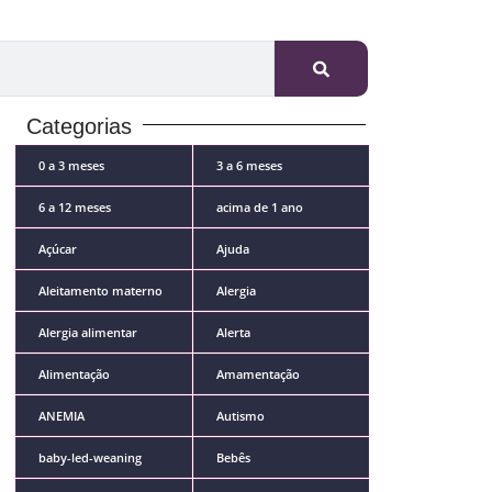
Categorias
0 a 3 meses
3 a 6 meses
6 a 12 meses
acima de 1 ano
Açúcar
Ajuda
Aleitamento materno
Alergia
Alergia alimentar
Alerta
Alimentação
Amamentação
ANEMIA
Autismo
baby-led-weaning
Bebês