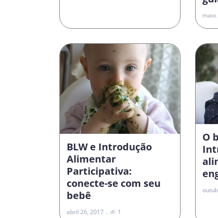
maio 
O 
BLW e Introdução
In
Alimentar
al
Participativa:
en
conecte-se com seu
outub
bebê
abril 26, 2017
1