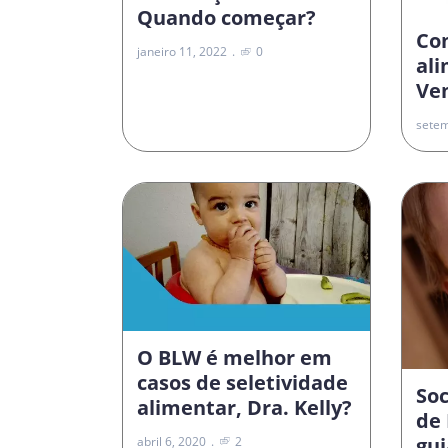
Quando começar?
Co
janeiro 11, 2022
0
al
Vem
setem
O BLW é melhor em
casos de seletividade
Soc
alimentar, Dra. Kelly?
de 
gui
abril 6, 2020
2