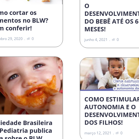
O
mo cortar os
DESENVOLVIMEN
imentos no BLW?
DO BEBÊ ATÉ OS 6
 conferir!
MESES!
bro 29, 2020
0
junho 4, 2021
0
COMO ESTIMULA
AUTONOMIA E O
DESENVOLVIMEN
DOS FILHOS!
iedade Brasileira
Pediatria publica
março 12, 2021
0
a sobre o BLW