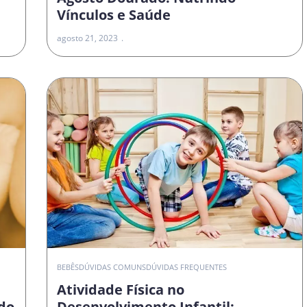
Vínculos e Saúde
agosto 21, 2023
O
BEBÊS
DÚVIDAS COMUNS
DÚVIDAS FREQUENTES
Atividade Física no
do
Desenvolvimento Infantil: