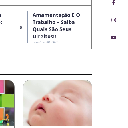
Faceb
Insta
Youtu
f
a
Amamentação E O
:
Trabalho – Saiba
Quais São Seus
Direitos!!
AGOSTO 30, 2022