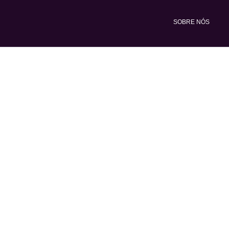
Ir
para
SOBRE NÓS
o
conteúdo