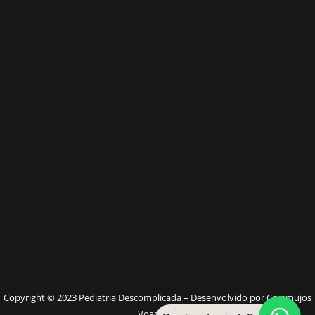
W
Copyright © 2023 Pediatria Descomplicada – Desenvolvido por Caramujos
Voadores