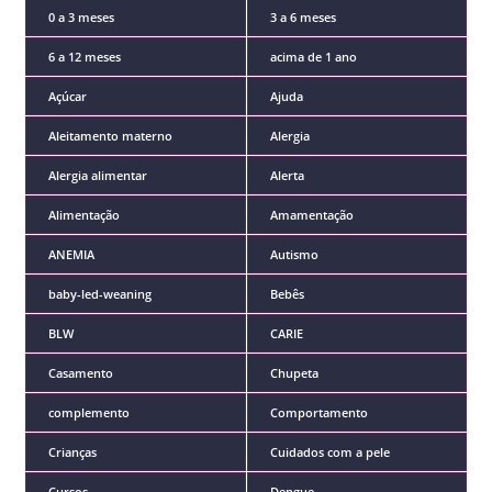
0 a 3 meses
3 a 6 meses
6 a 12 meses
acima de 1 ano
Açúcar
Ajuda
Aleitamento materno
Alergia
Alergia alimentar
Alerta
Alimentação
Amamentação
ANEMIA
Autismo
baby-led-weaning
Bebês
BLW
CARIE
Casamento
Chupeta
complemento
Comportamento
Crianças
Cuidados com a pele
Cursos
Dengue