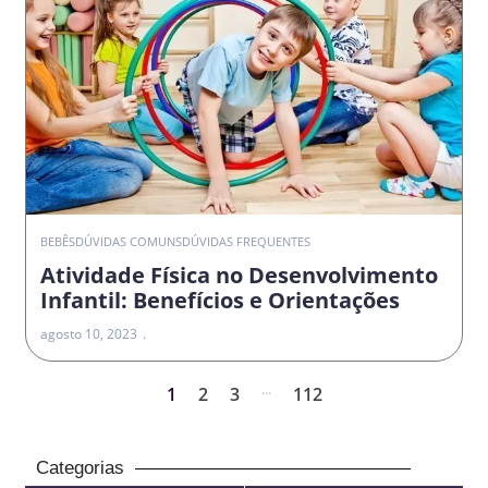
BEBÊS
DÚVIDAS COMUNS
DÚVIDAS FREQUENTES
Atividade Física no Desenvolvimento
Infantil: Benefícios e Orientações
agosto 10, 2023
...
1
2
3
112
Categorias