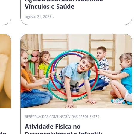
Vínculos e Saúde
agosto 21, 2023
O
BEBÊS
DÚVIDAS COMUNS
DÚVIDAS FREQUENTES
Atividade Física no
do
Desenvolvimento Infantil: