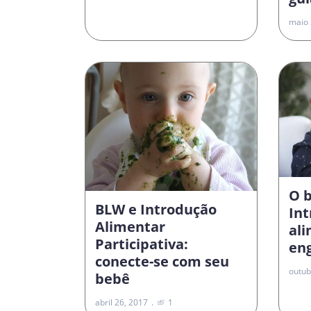
maio 
O 
BLW e Introdução
In
Alimentar
al
Participativa:
en
conecte-se com seu
outub
bebê
abril 26, 2017
1