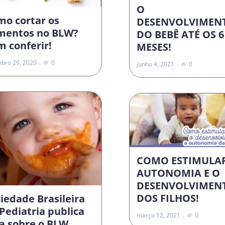
O
mo cortar os
DESENVOLVIMEN
imentos no BLW?
DO BEBÊ ATÉ OS 6
 conferir!
MESES!
bro 29, 2020
0
junho 4, 2021
0
COMO ESTIMULA
AUTONOMIA E O
DESENVOLVIMEN
DOS FILHOS!
iedade Brasileira
Pediatria publica
março 12, 2021
0
a sobre o BLW