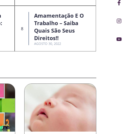
Faceb
Insta
Youtu
f
a
Amamentação E O
:
Trabalho – Saiba
Quais São Seus
Direitos!!
AGOSTO 30, 2022