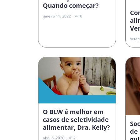
Quando começar?
Co
janeiro 11, 2022
0
al
Vem
setem
O BLW é melhor em
casos de seletividade
Soc
alimentar, Dra. Kelly?
de 
gui
abril 6, 2020
2