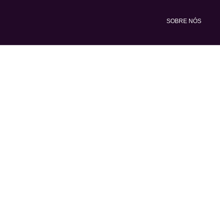
Ir
para
SOBRE NÓS
o
conteúdo