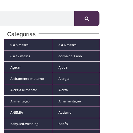
Categorias
0 a 3 meses
3 a 6 meses
6 a 12 meses
acima de 1 ano
Açúcar
Ajuda
Aleitamento materno
Alergia
Alergia alimentar
Alerta
Alimentação
Amamentação
ANEMIA
Autismo
baby-led-weaning
Bebês