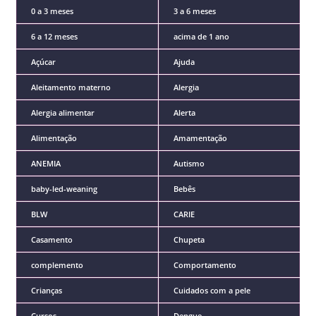
0 a 3 meses
3 a 6 meses
6 a 12 meses
acima de 1 ano
Açúcar
Ajuda
Aleitamento materno
Alergia
Alergia alimentar
Alerta
Alimentação
Amamentação
ANEMIA
Autismo
baby-led-weaning
Bebês
BLW
CARIE
Casamento
Chupeta
complemento
Comportamento
Crianças
Cuidados com a pele
Cursos
Dengue