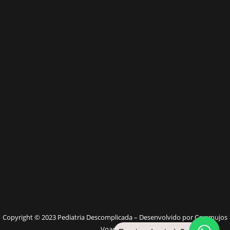
W
Copyright © 2023 Pediatria Descomplicada – Desenvolvido por Caramujos
Voadores