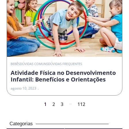
BEBÊS
DÚVIDAS COMUNS
DÚVIDAS FREQUENTES
Atividade Física no Desenvolvimento
Infantil: Benefícios e Orientações
agosto 10, 2023
...
1
2
3
112
Categorias