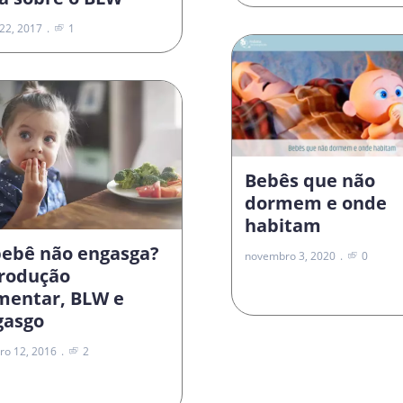
22, 2017
1
Bebês que não
dormem e onde
habitam
bebê não engasga?
novembro 3, 2020
0
trodução
imentar, BLW e
gasgo
ro 12, 2016
2