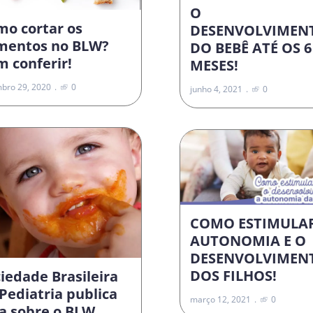
O
mo cortar os
DESENVOLVIMEN
imentos no BLW?
DO BEBÊ ATÉ OS 6
 conferir!
MESES!
bro 29, 2020
0
junho 4, 2021
0
COMO ESTIMULA
AUTONOMIA E O
DESENVOLVIMEN
DOS FILHOS!
iedade Brasileira
Pediatria publica
março 12, 2021
0
a sobre o BLW