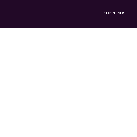
Ir
para
SOBRE NÓS
o
conteúdo