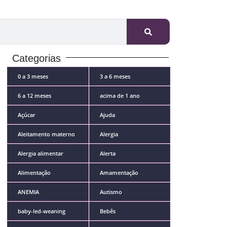
Categorias
0 a 3 meses
3 a 6 meses
6 a 12 meses
acima de 1 ano
Açúcar
Ajuda
Aleitamento materno
Alergia
Alergia alimentar
Alerta
Alimentação
Amamentação
ANEMIA
Autismo
baby-led-weaning
Bebês