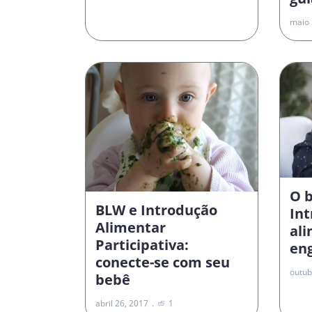
maio 
O 
BLW e Introdução
In
Alimentar
al
Participativa:
en
conecte-se com seu
outub
bebê
abril 26, 2017
1