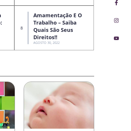
Faceb
Insta
Youtu
f
a
Amamentação E O
:
Trabalho – Saiba
Quais São Seus
Direitos!!
AGOSTO 30, 2022