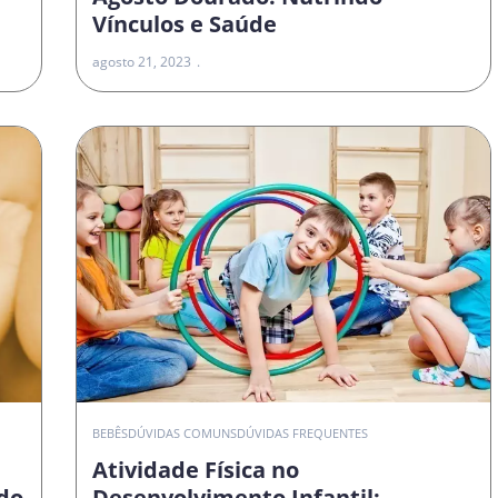
Vínculos e Saúde
agosto 21, 2023
O
BEBÊS
DÚVIDAS COMUNS
DÚVIDAS FREQUENTES
Atividade Física no
do
Desenvolvimento Infantil: