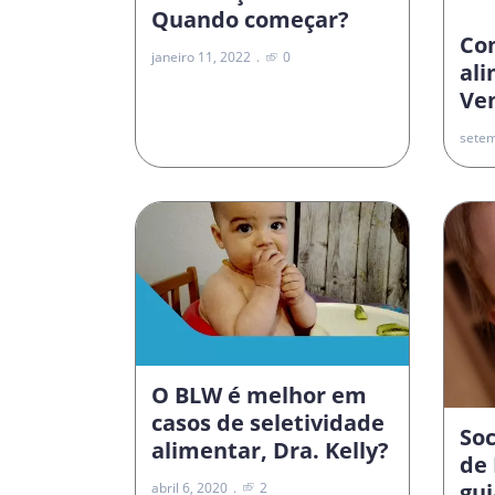
Quando começar?
Co
janeiro 11, 2022
0
al
Vem
setem
O BLW é melhor em
casos de seletividade
Soc
alimentar, Dra. Kelly?
de 
gui
abril 6, 2020
2