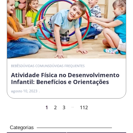
BEBÊS
DÚVIDAS COMUNS
DÚVIDAS FREQUENTES
Atividade Física no Desenvolvimento
Infantil: Benefícios e Orientações
agosto 10, 2023
...
1
2
3
112
Categorias