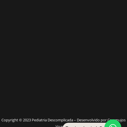
W
Copyright © 2023 Pediatria Descomplicada – Desenvolvido por Caramujos
Voadores