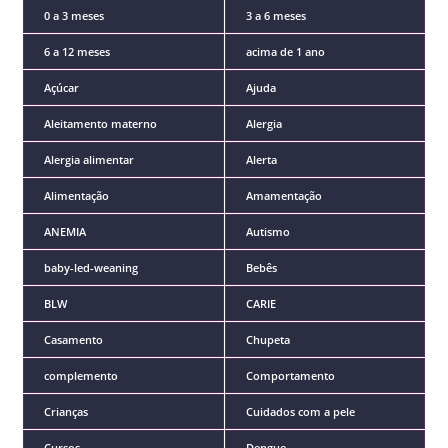
0 a 3 meses
3 a 6 meses
6 a 12 meses
acima de 1 ano
Açúcar
Ajuda
Aleitamento materno
Alergia
Alergia alimentar
Alerta
Alimentação
Amamentação
ANEMIA
Autismo
baby-led-weaning
Bebês
BLW
CARIE
Casamento
Chupeta
complemento
Comportamento
Crianças
Cuidados com a pele
Cursos
Dengue