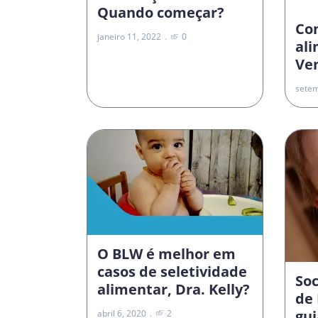
Quando começar?
Co
janeiro 11, 2022
0
al
Vem
setem
O BLW é melhor em
casos de seletividade
Soc
alimentar, Dra. Kelly?
de 
gui
abril 6, 2020
2