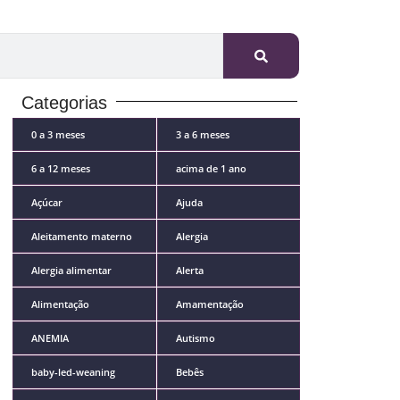
Categorias
0 a 3 meses
3 a 6 meses
6 a 12 meses
acima de 1 ano
Açúcar
Ajuda
Aleitamento materno
Alergia
Alergia alimentar
Alerta
Alimentação
Amamentação
ANEMIA
Autismo
baby-led-weaning
Bebês