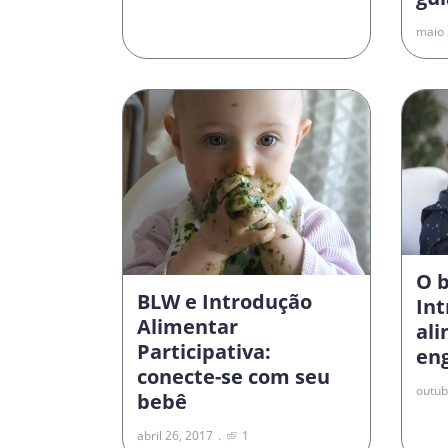
maio 
O 
BLW e Introdução
In
Alimentar
al
Participativa:
en
conecte-se com seu
outub
bebê
abril 26, 2017
1