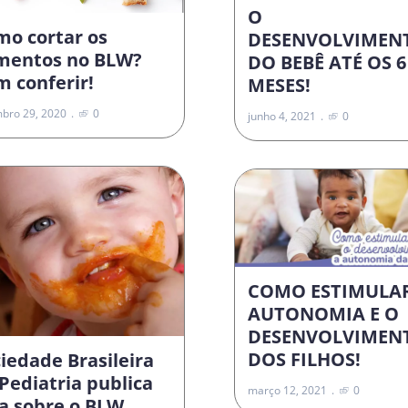
O
mo cortar os
DESENVOLVIMEN
imentos no BLW?
DO BEBÊ ATÉ OS 6
 conferir!
MESES!
bro 29, 2020
0
junho 4, 2021
0
COMO ESTIMULA
AUTONOMIA E O
DESENVOLVIMEN
DOS FILHOS!
iedade Brasileira
Pediatria publica
março 12, 2021
0
a sobre o BLW