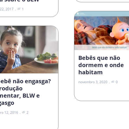
22, 2017
1
Bebês que não
dormem e onde
habitam
bebê não engasga?
novembro 3, 2020
0
trodução
imentar, BLW e
gasgo
ro 12, 2016
2