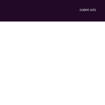
Ir
para
SOBRE NÓS
o
conteúdo