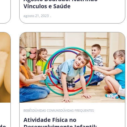
Vínculos e Saúde
agosto 21, 2023
O
BEBÊS
DÚVIDAS COMUNS
DÚVIDAS FREQUENTES
Atividade Física no
do
Desenvolvimento Infantil: