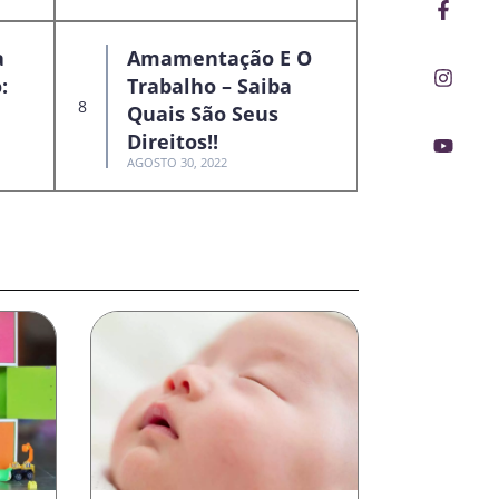
Faceb
Insta
Youtu
f
a
Amamentação E O
:
Trabalho – Saiba
Quais São Seus
Direitos!!
AGOSTO 30, 2022