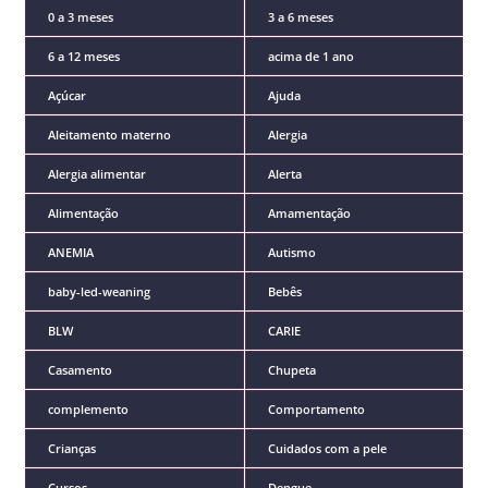
0 a 3 meses
3 a 6 meses
6 a 12 meses
acima de 1 ano
Açúcar
Ajuda
Aleitamento materno
Alergia
Alergia alimentar
Alerta
Alimentação
Amamentação
ANEMIA
Autismo
baby-led-weaning
Bebês
BLW
CARIE
Casamento
Chupeta
complemento
Comportamento
Crianças
Cuidados com a pele
Cursos
Dengue