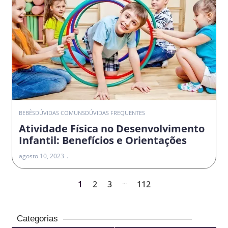
BEBÊS
DÚVIDAS COMUNS
DÚVIDAS FREQUENTES
Atividade Física no Desenvolvimento
Infantil: Benefícios e Orientações
agosto 10, 2023
...
1
2
3
112
Categorias