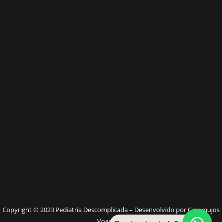
W
Copyright © 2023 Pediatria Descomplicada – Desenvolvido por Caramujos
Voadores