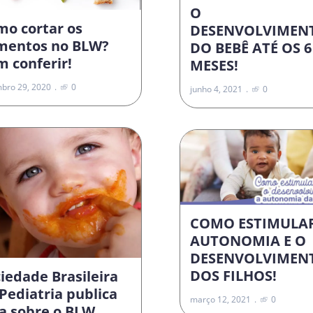
O
mo cortar os
DESENVOLVIMEN
imentos no BLW?
DO BEBÊ ATÉ OS 6
 conferir!
MESES!
bro 29, 2020
0
junho 4, 2021
0
COMO ESTIMULA
AUTONOMIA E O
DESENVOLVIMEN
DOS FILHOS!
iedade Brasileira
Pediatria publica
março 12, 2021
0
a sobre o BLW