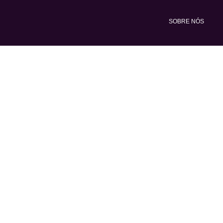
Ir
para
SOBRE NÓS
o
conteúdo