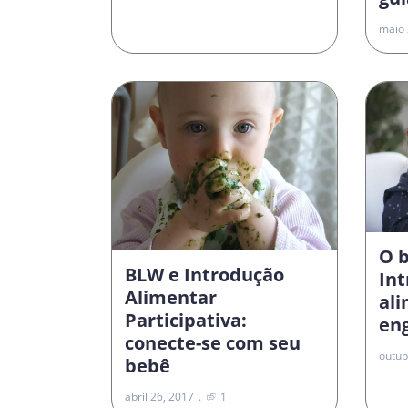
maio 
O 
BLW e Introdução
In
Alimentar
al
Participativa:
en
conecte-se com seu
outub
bebê
abril 26, 2017
1