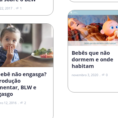
22, 2017
1
Bebês que não
dormem e onde
habitam
bebê não engasga?
novembro 3, 2020
0
trodução
imentar, BLW e
gasgo
ro 12, 2016
2