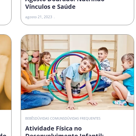
Vínculos e Saúde
agosto 21, 2023
O
BEBÊS
DÚVIDAS COMUNS
DÚVIDAS FREQUENTES
Atividade Física no
do
Desenvolvimento Infantil: