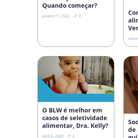
Quando começar?
Co
janeiro 11, 2022
0
al
Vem
setem
O BLW é melhor em
casos de seletividade
Soc
alimentar, Dra. Kelly?
de 
gui
abril 6, 2020
2