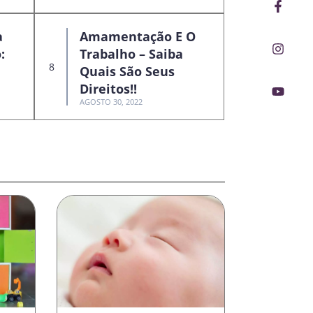
Faceb
Insta
Youtu
f
a
Amamentação E O
:
Trabalho – Saiba
Quais São Seus
Direitos!!
AGOSTO 30, 2022