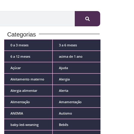
Categorias
0 a 3 meses
3 a 6 meses
6 a 12 meses
acima de 1 ano
Açúcar
Ajuda
Aleitamento materno
Alergia
Alergia alimentar
Alerta
Alimentação
Amamentação
ANEMIA
Autismo
baby-led-weaning
Bebês