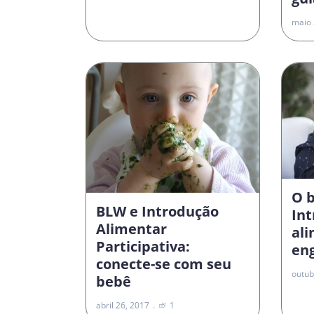
maio 
O 
BLW e Introdução
In
Alimentar
al
Participativa:
en
conecte-se com seu
outub
bebê
abril 26, 2017
1