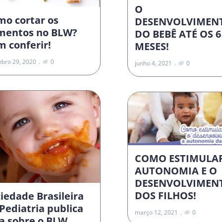
O
mo cortar os
DESENVOLVIMEN
imentos no BLW?
DO BEBÊ ATÉ OS 6
 conferir!
MESES!
bro 29, 2020
0
junho 4, 2021
0
COMO ESTIMULA
AUTONOMIA E O
DESENVOLVIMEN
DOS FILHOS!
iedade Brasileira
Pediatria publica
março 12, 2021
0
a sobre o BLW