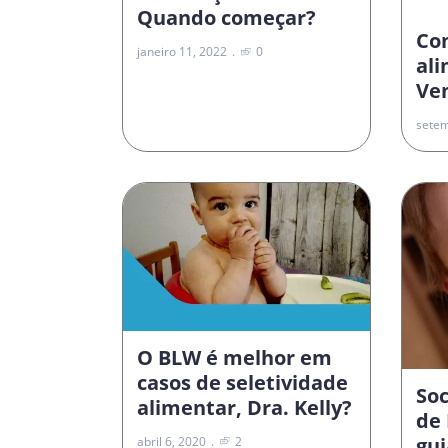
Quando começar?
Co
janeiro 11, 2022
0
al
Vem
setem
O BLW é melhor em
casos de seletividade
Soc
alimentar, Dra. Kelly?
de 
gui
abril 6, 2020
2