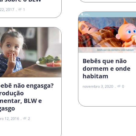
22, 2017
1
Bebês que não
dormem e onde
habitam
bebê não engasga?
novembro 3, 2020
0
trodução
imentar, BLW e
gasgo
ro 12, 2016
2