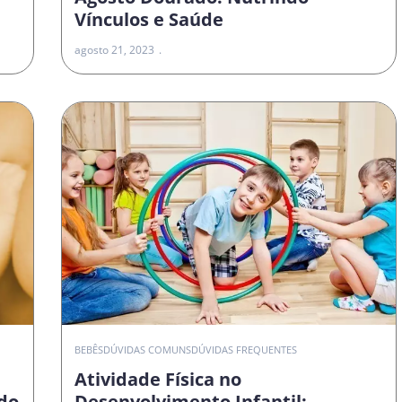
Vínculos e Saúde
agosto 21, 2023
O
BEBÊS
DÚVIDAS COMUNS
DÚVIDAS FREQUENTES
Atividade Física no
do
Desenvolvimento Infantil: