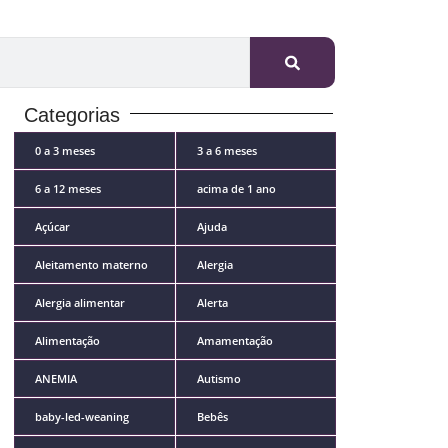
Categorias
0 a 3 meses
3 a 6 meses
6 a 12 meses
acima de 1 ano
Açúcar
Ajuda
Aleitamento materno
Alergia
Alergia alimentar
Alerta
Alimentação
Amamentação
ANEMIA
Autismo
baby-led-weaning
Bebês