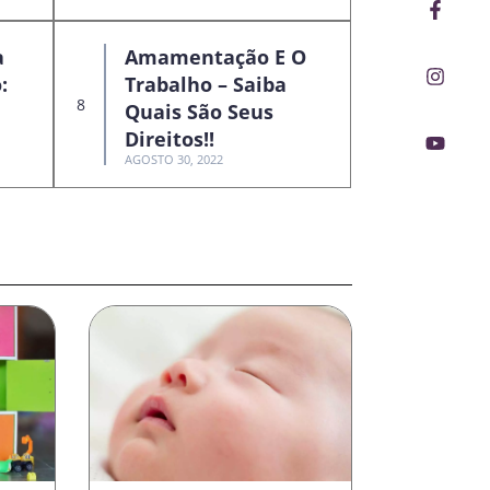
Faceb
Insta
Youtu
f
a
Amamentação E O
:
Trabalho – Saiba
Quais São Seus
Direitos!!
AGOSTO 30, 2022