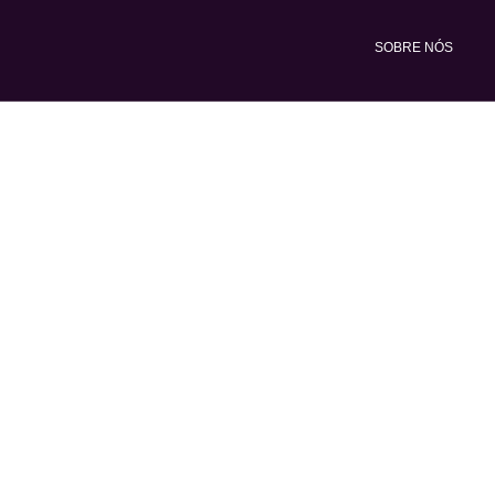
Ir
para
SOBRE NÓS
o
conteúdo