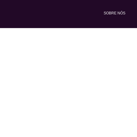
Ir
para
SOBRE NÓS
o
conteúdo