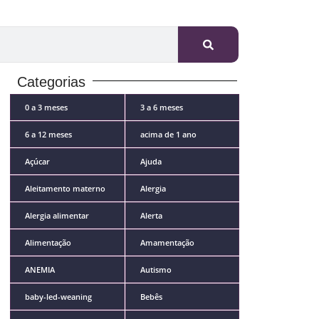
Categorias
0 a 3 meses
3 a 6 meses
6 a 12 meses
acima de 1 ano
Açúcar
Ajuda
Aleitamento materno
Alergia
Alergia alimentar
Alerta
Alimentação
Amamentação
ANEMIA
Autismo
baby-led-weaning
Bebês