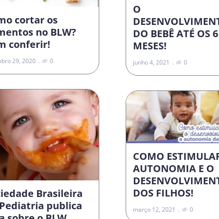
O
mo cortar os
DESENVOLVIMEN
imentos no BLW?
DO BEBÊ ATÉ OS 6
 conferir!
MESES!
bro 29, 2020
0
junho 4, 2021
0
COMO ESTIMULA
AUTONOMIA E O
DESENVOLVIMEN
DOS FILHOS!
iedade Brasileira
Pediatria publica
março 12, 2021
0
a sobre o BLW