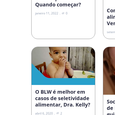
Quando começar?
Co
janeiro 11, 2022
0
al
Vem
setem
O BLW é melhor em
casos de seletividade
Soc
alimentar, Dra. Kelly?
de 
gui
abril 6, 2020
2