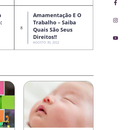
Faceb
Insta
Youtu
f
a
Amamentação E O
:
Trabalho – Saiba
Quais São Seus
Direitos!!
AGOSTO 30, 2022