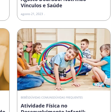
Vínculos e Saúde
agosto 21, 2023
O
BEBÊS
DÚVIDAS COMUNS
DÚVIDAS FREQUENTES
Atividade Física no
do
Desenvolvimento Infantil: