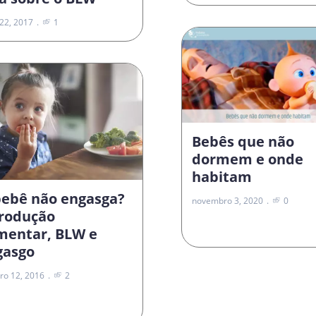
22, 2017
1
Bebês que não
dormem e onde
habitam
bebê não engasga?
novembro 3, 2020
0
trodução
imentar, BLW e
gasgo
ro 12, 2016
2