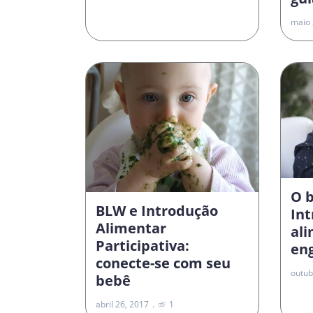
maio 
O 
BLW e Introdução
In
Alimentar
al
Participativa:
en
conecte-se com seu
outub
bebê
abril 26, 2017
1