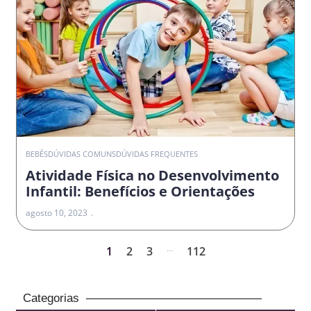
BEBÊS
DÚVIDAS COMUNS
DÚVIDAS FREQUENTES
Atividade Física no Desenvolvimento
Infantil: Benefícios e Orientações
agosto 10, 2023
...
1
2
3
112
Categorias