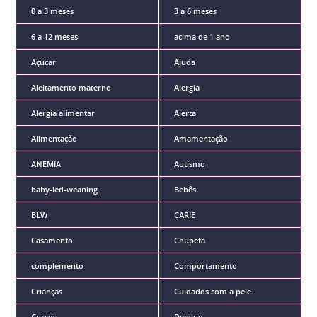
0 a 3 meses
3 a 6 meses
6 a 12 meses
acima de 1 ano
Açúcar
Ajuda
Aleitamento materno
Alergia
Alergia alimentar
Alerta
Alimentação
Amamentação
ANEMIA
Autismo
baby-led-weaning
Bebês
BLW
CARIE
Casamento
Chupeta
complemento
Comportamento
Crianças
Cuidados com a pele
Cursos
Dengue