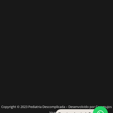
W
Copyright © 2023 Pediatria Descomplicada – Desenvolvido por Caramujos
Voadores