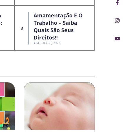
Faceb
Insta
Youtu
f
a
Amamentação E O
:
Trabalho – Saiba
Quais São Seus
Direitos!!
AGOSTO 30, 2022