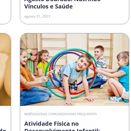
Vínculos e Saúde
agosto 21, 2023
O
BEBÊS
DÚVIDAS COMUNS
DÚVIDAS FREQUENTES
Atividade Física no
do
Desenvolvimento Infantil: