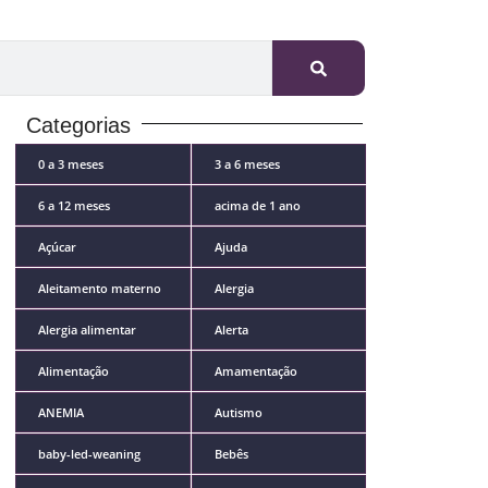
Categorias
0 a 3 meses
3 a 6 meses
6 a 12 meses
acima de 1 ano
Açúcar
Ajuda
Aleitamento materno
Alergia
Alergia alimentar
Alerta
Alimentação
Amamentação
ANEMIA
Autismo
baby-led-weaning
Bebês