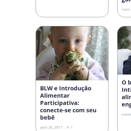
maio 
O 
BLW e Introdução
In
Alimentar
al
Participativa:
en
conecte-se com seu
outub
bebê
abril 26, 2017
1