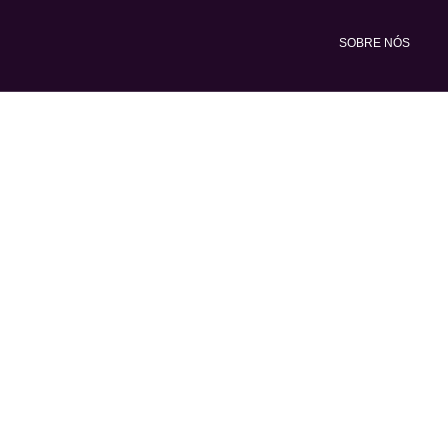
Ir
para
SOBRE NÓS
o
conteúdo