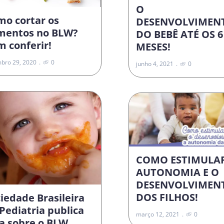
O
mo cortar os
DESENVOLVIMEN
imentos no BLW?
DO BEBÊ ATÉ OS 6
 conferir!
MESES!
bro 29, 2020
0
junho 4, 2021
0
COMO ESTIMULA
AUTONOMIA E O
DESENVOLVIMEN
DOS FILHOS!
iedade Brasileira
Pediatria publica
março 12, 2021
0
a sobre o BLW