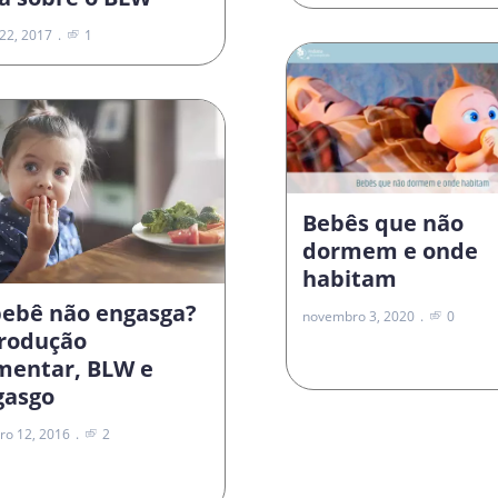
22, 2017
1
Bebês que não
dormem e onde
habitam
bebê não engasga?
novembro 3, 2020
0
trodução
imentar, BLW e
gasgo
ro 12, 2016
2