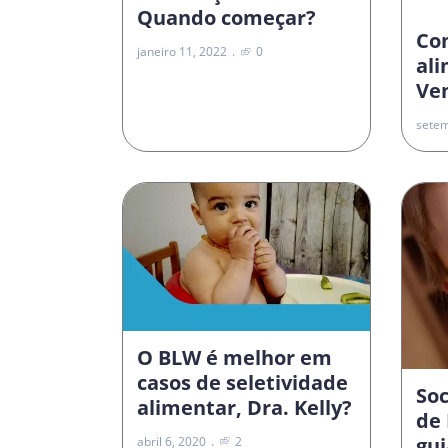
Quando começar?
Co
janeiro 11, 2022
0
al
Vem
setem
O BLW é melhor em
casos de seletividade
Soc
alimentar, Dra. Kelly?
de 
gui
abril 6, 2020
2