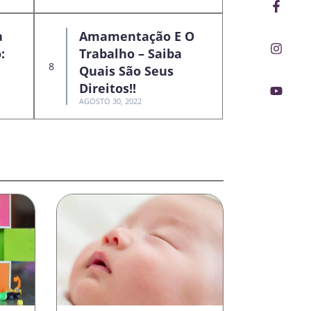
Faceb
Insta
Youtu
f
a
Amamentação E O
:
Trabalho – Saiba
Quais São Seus
Direitos!!
AGOSTO 30, 2022