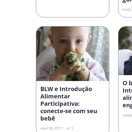
maio 
O 
BLW e Introdução
In
Alimentar
al
Participativa:
en
conecte-se com seu
outub
bebê
abril 26, 2017
1