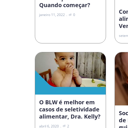
Quando começar?
Co
janeiro 11, 2022
0
al
Vem
setem
O BLW é melhor em
casos de seletividade
Soc
alimentar, Dra. Kelly?
de 
gui
abril 6, 2020
2