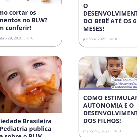
O
mo cortar os
DESENVOLVIMEN
imentos no BLW?
DO BEBÊ ATÉ OS 6
 conferir!
MESES!
bro 29, 2020
0
junho 4, 2021
0
COMO ESTIMULA
AUTONOMIA E O
DESENVOLVIMEN
DOS FILHOS!
iedade Brasileira
Pediatria publica
março 12, 2021
0
a sobre o BLW