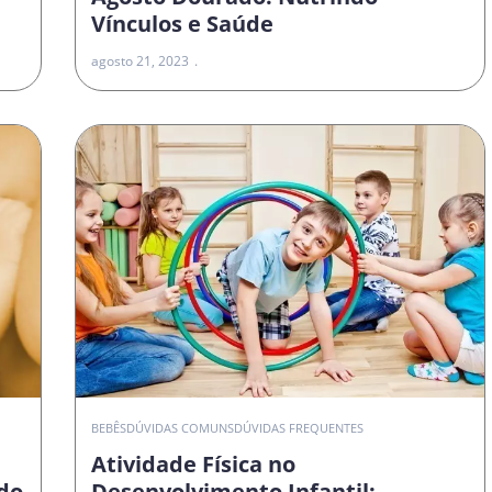
Vínculos e Saúde
agosto 21, 2023
O
BEBÊS
DÚVIDAS COMUNS
DÚVIDAS FREQUENTES
Atividade Física no
do
Desenvolvimento Infantil: