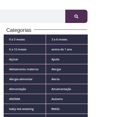
Categorias
0 a 3 meses
3 a 6 meses
6 a 12 meses
acima de 1 ano
Açúcar
Ajuda
Aleitamento materno
Alergia
Alergia alimentar
Alerta
Alimentação
Amamentação
ANEMIA
Autismo
baby-led-weaning
Bebês