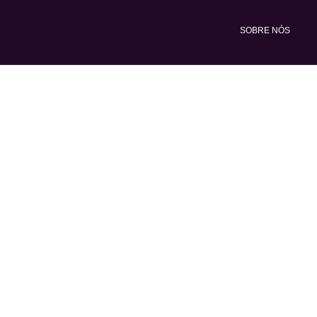
Ir
para
SOBRE NÓS
o
conteúdo