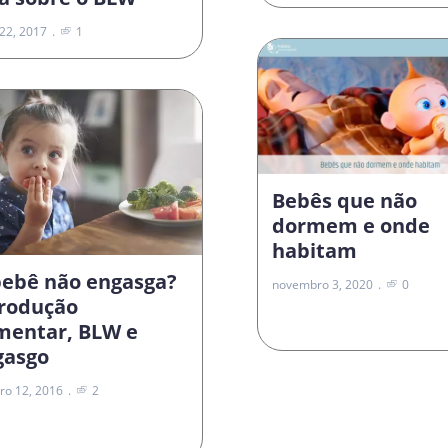
22, 2017
1
Bebês que não
dormem e onde
habitam
bebê não engasga?
novembro 3, 2020
0
trodução
imentar, BLW e
gasgo
ro 12, 2016
2