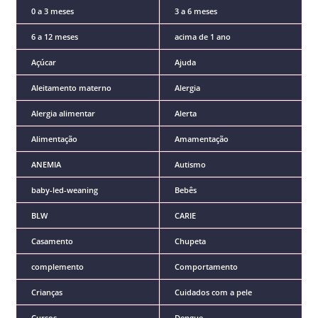
0 a 3 meses
3 a 6 meses
6 a 12 meses
acima de 1 ano
Açúcar
Ajuda
Aleitamento materno
Alergia
Alergia alimentar
Alerta
Alimentação
Amamentação
ANEMIA
Autismo
baby-led-weaning
Bebês
BLW
CARIE
Casamento
Chupeta
complemento
Comportamento
Crianças
Cuidados com a pele
Cursos
Dengue