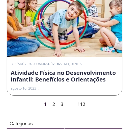
BEBÊS
DÚVIDAS COMUNS
DÚVIDAS FREQUENTES
Atividade Física no Desenvolvimento
Infantil: Benefícios e Orientações
agosto 10, 2023
...
1
2
3
112
Categorias