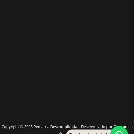
W
Copyright © 2023 Pediatria Descomplicada – Desenvolvido por Caramujos
Voadores