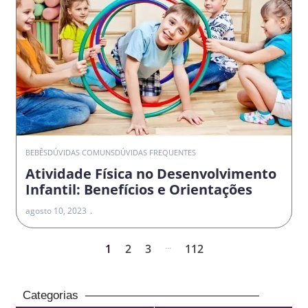
BEBÊS
DÚVIDAS COMUNS
DÚVIDAS FREQUENTES
Atividade Física no Desenvolvimento
Infantil: Benefícios e Orientações
agosto 10, 2023
...
1
2
3
112
Categorias