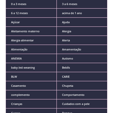
0 a 3 meses
3 a 6 meses
6 a 12 meses
acima de 1 ano
Açúcar
Ajuda
Aleitamento materno
Alergia
Alergia alimentar
Alerta
Alimentação
Amamentação
ANEMIA
Autismo
baby-led-weaning
Bebês
BLW
CARIE
Casamento
Chupeta
complemento
Comportamento
Crianças
Cuidados com a pele
Cursos
Dengue