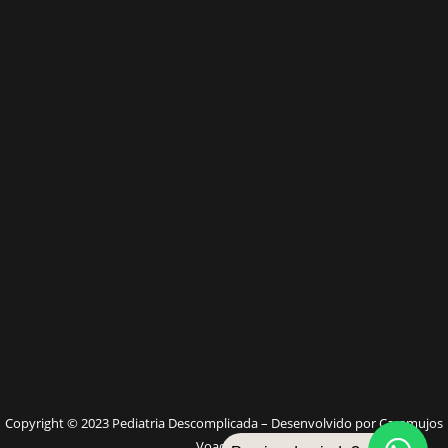
W
Copyright © 2023 Pediatria Descomplicada – Desenvolvido por Caramujos
Voadores