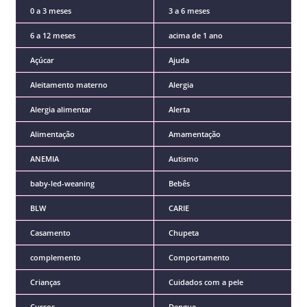
0 a 3 meses
3 a 6 meses
6 a 12 meses
acima de 1 ano
Açúcar
Ajuda
Aleitamento materno
Alergia
Alergia alimentar
Alerta
Alimentação
Amamentação
ANEMIA
Autismo
baby-led-weaning
Bebês
BLW
CARIE
Casamento
Chupeta
complemento
Comportamento
Crianças
Cuidados com a pele
Cursos
Dengue