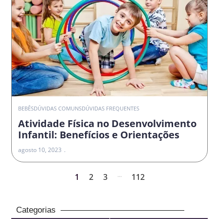
BEBÊS
DÚVIDAS COMUNS
DÚVIDAS FREQUENTES
Atividade Física no Desenvolvimento
Infantil: Benefícios e Orientações
agosto 10, 2023
...
1
2
3
112
Categorias