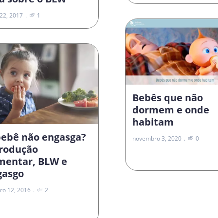
22, 2017
1
Bebês que não
dormem e onde
habitam
bebê não engasga?
novembro 3, 2020
0
trodução
imentar, BLW e
gasgo
ro 12, 2016
2