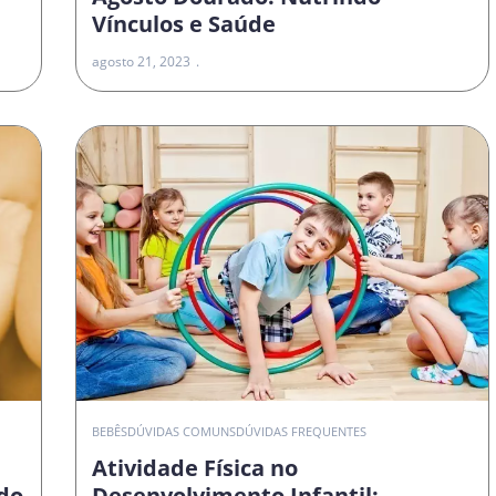
Vínculos e Saúde
agosto 21, 2023
O
BEBÊS
DÚVIDAS COMUNS
DÚVIDAS FREQUENTES
Atividade Física no
do
Desenvolvimento Infantil: