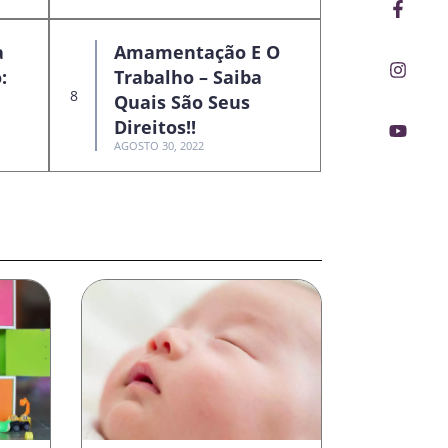
Faceb
Insta
Youtu
f
a
Amamentação E O
:
Trabalho – Saiba
Quais São Seus
Direitos!!
AGOSTO 30, 2022