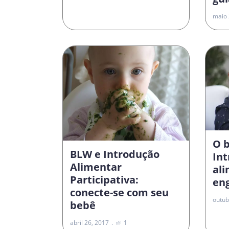
maio 
O 
BLW e Introdução
In
Alimentar
al
Participativa:
en
conecte-se com seu
outub
bebê
abril 26, 2017
1