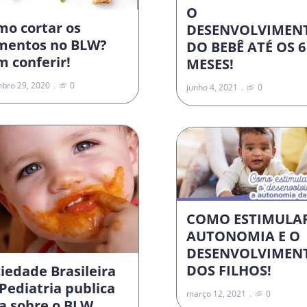
O
mo cortar os
DESENVOLVIMEN
imentos no BLW?
DO BEBÊ ATÉ OS 6
 conferir!
MESES!
bro 29, 2020
0
junho 4, 2021
0
COMO ESTIMULA
AUTONOMIA E O
DESENVOLVIMEN
DOS FILHOS!
iedade Brasileira
Pediatria publica
março 12, 2021
0
a sobre o BLW