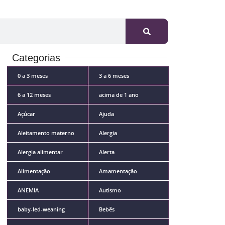
Categorias
0 a 3 meses
3 a 6 meses
6 a 12 meses
acima de 1 ano
Açúcar
Ajuda
Aleitamento materno
Alergia
Alergia alimentar
Alerta
Alimentação
Amamentação
ANEMIA
Autismo
baby-led-weaning
Bebês