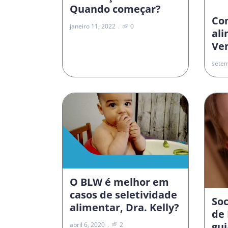
Quando começar?
Co
janeiro 11, 2022
0
al
Vem
setem
O BLW é melhor em
casos de seletividade
Soc
alimentar, Dra. Kelly?
de 
gui
abril 6, 2020
2