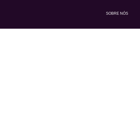
Ir
para
SOBRE NÓS
o
conteúdo