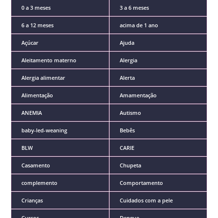
0 a 3 meses
3 a 6 meses
6 a 12 meses
acima de 1 ano
Açúcar
Ajuda
Aleitamento materno
Alergia
Alergia alimentar
Alerta
Alimentação
Amamentação
ANEMIA
Autismo
baby-led-weaning
Bebês
BLW
CARIE
Casamento
Chupeta
complemento
Comportamento
Crianças
Cuidados com a pele
Cursos
Dengue