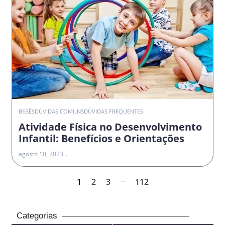
BEBÊS
DÚVIDAS COMUNS
DÚVIDAS FREQUENTES
Atividade Física no Desenvolvimento
Infantil: Benefícios e Orientações
agosto 10, 2023
...
1
2
3
112
Categorias