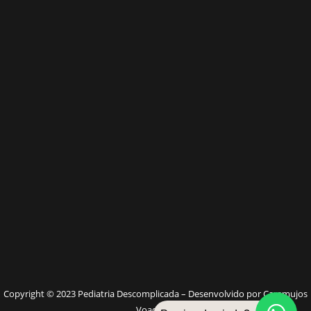
W
Copyright © 2023 Pediatria Descomplicada – Desenvolvido por Caramujos
Voadores