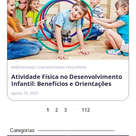
BEBÊS
DÚVIDAS COMUNS
DÚVIDAS FREQUENTES
Atividade Física no Desenvolvimento
Infantil: Benefícios e Orientações
agosto 10, 2023
...
1
2
3
112
Categorias