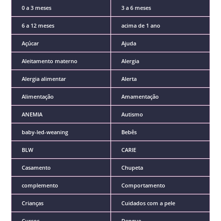
0 a 3 meses
3 a 6 meses
6 a 12 meses
acima de 1 ano
Açúcar
Ajuda
Aleitamento materno
Alergia
Alergia alimentar
Alerta
Alimentação
Amamentação
ANEMIA
Autismo
baby-led-weaning
Bebês
BLW
CARIE
Casamento
Chupeta
complemento
Comportamento
Crianças
Cuidados com a pele
Cursos
Dengue