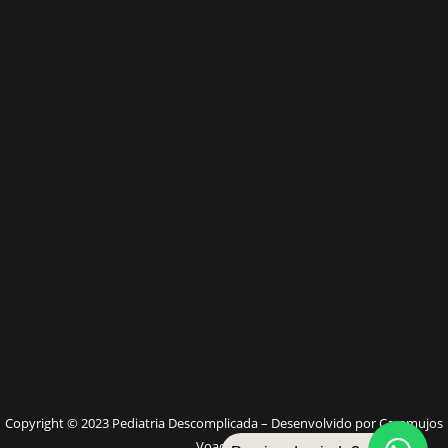
W
Copyright © 2023 Pediatria Descomplicada – Desenvolvido por Caramujos
Voadores