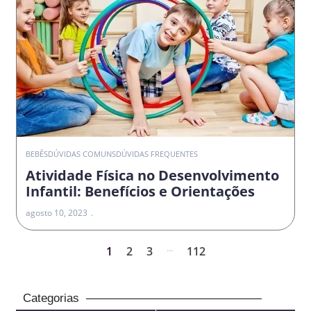
BEBÊS
DÚVIDAS COMUNS
DÚVIDAS FREQUENTES
Atividade Física no Desenvolvimento
Infantil: Benefícios e Orientações
agosto 10, 2023
...
1
2
3
112
Categorias