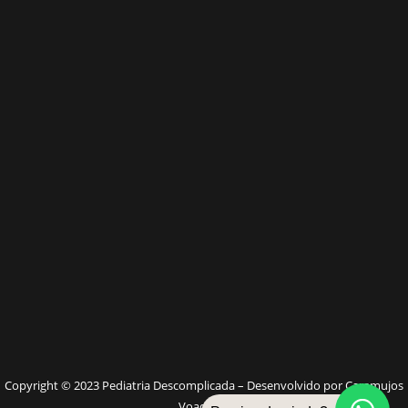
W
Copyright © 2023 Pediatria Descomplicada – Desenvolvido por Caramujos
Voadores