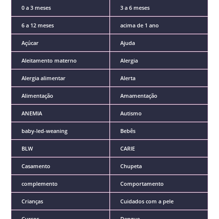
0 a 3 meses
3 a 6 meses
6 a 12 meses
acima de 1 ano
Açúcar
Ajuda
Aleitamento materno
Alergia
Alergia alimentar
Alerta
Alimentação
Amamentação
ANEMIA
Autismo
baby-led-weaning
Bebês
BLW
CARIE
Casamento
Chupeta
complemento
Comportamento
Crianças
Cuidados com a pele
Cursos
Dengue