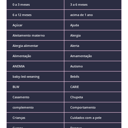
0 a 3 meses
3 a 6 meses
6 a 12 meses
acima de 1 ano
Açúcar
Ajuda
Aleitamento materno
Alergia
Alergia alimentar
Alerta
Alimentação
Amamentação
ANEMIA
Autismo
baby-led-weaning
Bebês
BLW
CARIE
Casamento
Chupeta
complemento
Comportamento
Crianças
Cuidados com a pele
Cursos
Dengue