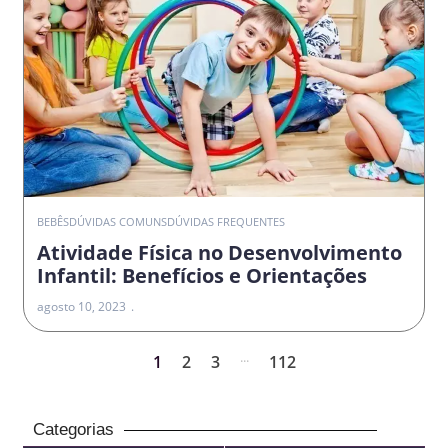
BEBÊS
DÚVIDAS COMUNS
DÚVIDAS FREQUENTES
Atividade Física no Desenvolvimento
Infantil: Benefícios e Orientações
agosto 10, 2023
...
1
2
3
112
Categorias