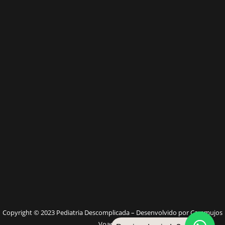
W
Copyright © 2023 Pediatria Descomplicada – Desenvolvido por Caramujos
Voadores